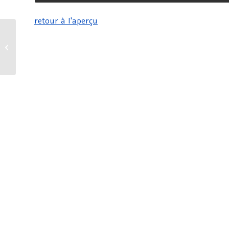
retour à l'aperçu
TOLERANT Software dans le magazine
AUTOHAUS