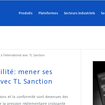
Produits
Plateformes
Secteurs industriels
So
 à l’international avec TL Sanction
ilité: mener ses
 avec TL Sanction
ions et la conformité sont devenues des
e la pression réglementaire croissante