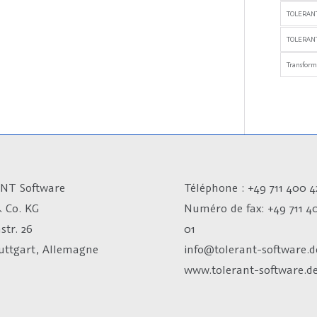
TOLERAN
TOLERANT
Transfor
NT Software
Téléphone : +49 711 400 4
 Co. KG
Numéro de fax:
+49 711 4
str. 26
01
tuttgart, Allemagne
info@tolerant-software.d
www.tolerant-software.d