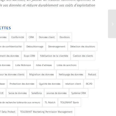
de vos données et réduire durablement vos coûts d’exploitation
ETTES
onnées
Conformité
CRM
Données client
Doublons
n de confidentialité
Dédoublonnage
Déménagement
Détection des doublons
ement des données
Expo CRM
fidélisation de la clientèle
Gestion des clients
es données
Liste Robinson
listes d'adresses
Listes de sanctions
our les données clients
Migration des données
Nettoyage des données
Podcast
lease
Protection des données
Qualité des données
relation client
RGPD
'UE
Saisie de données
Salesforce
sources de données
Système CRM
e de recherche tolérante aux erreurs
TL Match
TOLERANT Bank
 Data Protect
TOLERANT Marketing Permission Management