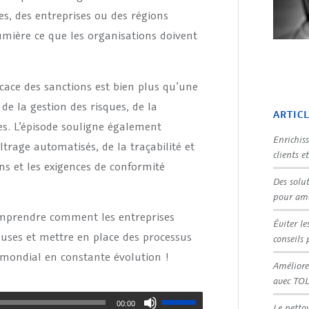
es, des entreprises ou des régions
umière ce que les organisations doivent
icace des sanctions est bien plus qu’une
 de la gestion des risques, de la
ARTIC
es. L’épisode souligne également
Enrichis
ltrage automatisés, de la traçabilité et
clients e
ons et les exigences de conformité
Des solu
pour amé
comprendre comment les entreprises
Éviter le
euses et mettre en place des processus
conseils 
mondial en constante évolution !
Améliore
avec TO
00:00
Le netto