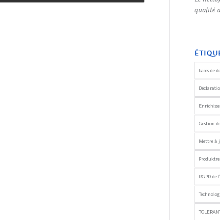
qualité 
ÉTIQU
bases de d
Déclaratio
Enrichiss
Gestion d
Mettre à j
Produktre
RGPD de l
Technologi
TOLERANT