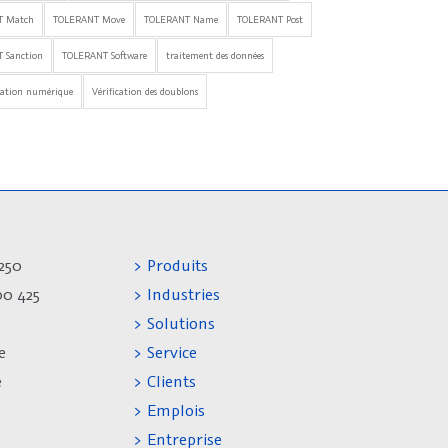
T Match
TOLERANT Move
TOLERANT Name
TOLERANT Post
 Sanction
TOLERANT Software
traitement des données
mation numérique
Vérification des doublons
250
> Produits
00 425
> Industries
> Solutions
e
> Service
e
> Clients
> Emplois
> Entreprise