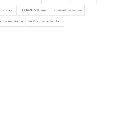
 Sanction
TOLERANT Software
traitement des données
mation numérique
Vérification des doublons