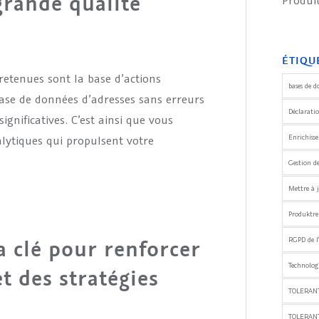
grande qualité
Produ
ÉTIQU
tretenues sont la base d’actions
bases de d
ase de données d’adresses sans erreurs
Déclaratio
significatives. C’est ainsi que vous
lytiques qui propulsent votre
Enrichiss
Gestion d
Mettre à j
Produktre
RGPD de l
a clé pour renforcer
Technologi
et des stratégies
TOLERANT
TOLERAN