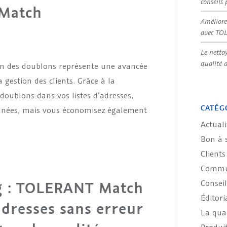
conseils 
 Match
Améliore
avec TO
Le netto
qualité 
ion des doublons représente une avancée
la gestion des clients. Grâce à la
doublons dans vos listes d’adresses,
CATÉG
onnées, mais vous économisez également
Actuali
Bon à 
Clients
Commun
Conseil
g : TOLERANT Match
Éditori
’adresses sans erreur
La qual