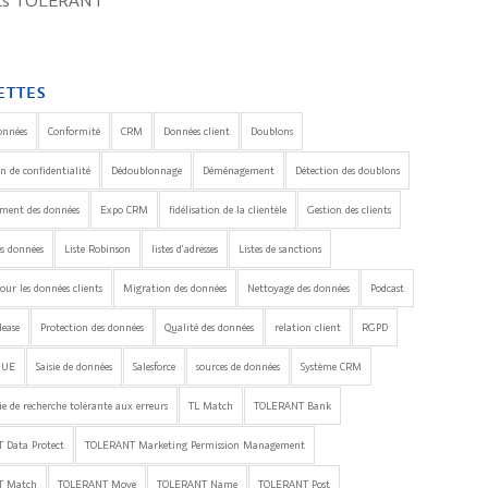
its TOLERANT
ETTES
onnées
Conformité
CRM
Données client
Doublons
n de confidentialité
Dédoublonnage
Déménagement
Détection des doublons
ement des données
Expo CRM
fidélisation de la clientèle
Gestion des clients
es données
Liste Robinson
listes d'adresses
Listes de sanctions
our les données clients
Migration des données
Nettoyage des données
Podcast
lease
Protection des données
Qualité des données
relation client
RGPD
'UE
Saisie de données
Salesforce
sources de données
Système CRM
e de recherche tolérante aux erreurs
TL Match
TOLERANT Bank
 Data Protect
TOLERANT Marketing Permission Management
T Match
TOLERANT Move
TOLERANT Name
TOLERANT Post