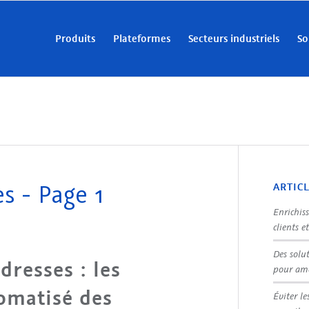
Produits
Plateformes
Secteurs industriels
So
es - Page 1
ARTIC
Enrichis
clients e
Des solu
resses : les
pour amé
omatisé des
Éviter le