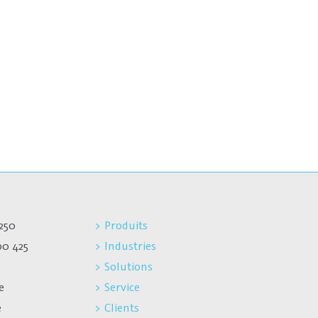
250
> Produits
00 425
> Industries
> Solutions
e
> Service
e
> Clients