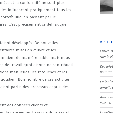
nnées et la conformité ne sont plus
lles influencent pratiquement tous les
portefeuille, en passant par le
ires. C’est précisément ce défi auquel
ARTIC
étaient développés. De nouvelles
mentaires mises en œuvre et les
Enrichis
clients e
ionnaient de manière fiable, mais nous
e de travail quotidienne ne contribuait
Des solu
ations manuelles, les retouches et les
pour amé
quotidien. Bon nombre de ces activités
Éviter le
saient partie des processus depuis des
conseils 
Améliore
avec TO
ent des données clients et
ées, les anciennes bases de données et
Le netto