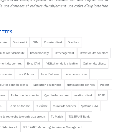
de vos données et réduire durablement vos coûts d’exploitation
ETTES
onnées
Conformité
CRM
Données client
Doublons
n de confidentialité
Dédoublonnage
Déménagement
Détection des doublons
ement des données
Expo CRM
fidélisation de la clientèle
Gestion des clients
es données
Liste Robinson
listes d'adresses
Listes de sanctions
our les données clients
Migration des données
Nettoyage des données
Podcast
lease
Protection des données
Qualité des données
relation client
RGPD
'UE
Saisie de données
Salesforce
sources de données
Système CRM
e de recherche tolérante aux erreurs
TL Match
TOLERANT Bank
 Data Protect
TOLERANT Marketing Permission Management