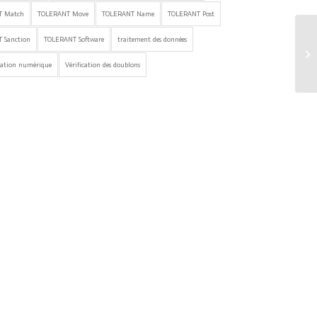
T Match
TOLERANT Move
TOLERANT Name
TOLERANT Post
 Sanction
TOLERANT Software
traitement des données
mation numérique
Vérification des doublons