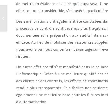
de mettre en évidence des liens qui, auparavant, ne
effort manuel considérable, s’est avérée particuliè
TOLERANT Match 12.1 –
Prêt pour les
Des améliorations ont également été constatées da
environnements cloud
modernes
processus de contrôle sont devenus plus traçables, 
documentées et la préparation aux audits internes 
efficace. Au lieu de mobiliser des ressources suppl
nous avons pu nous concentrer davantage sur l’éval
risques.
Un autre effet positif s’est manifesté dans la collab
l’informatique. Grâce à une meilleure qualité des do
des clients et des contrats, les efforts de coordinati
rendus plus transparents. Cela facilite non seulemen
également une meilleure base pour les futures initi
d’automatisation.