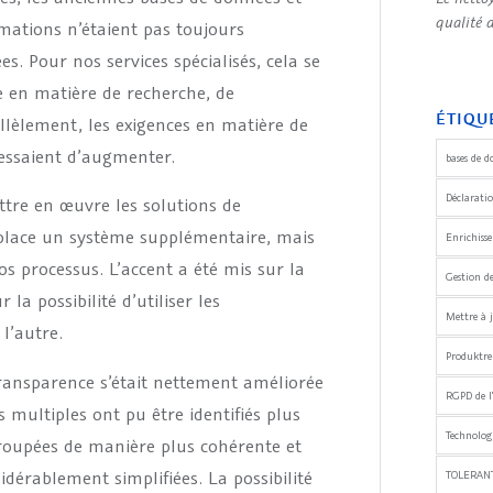
qualité 
rmations n’étaient pas toujours
s. Pour nos services spécialisés, cela se
e en matière de recherche, de
ÉTIQU
allèlement, les exigences en matière de
cessaient d’augmenter.
bases de d
Déclaratio
ttre en œuvre les solutions de
 place un système supplémentaire, mais
Enrichiss
s processus. L’accent a été mis sur la
Gestion d
la possibilité d’utiliser les
Mettre à j
l’autre.
Produktre
ransparence s’était nettement améliorée
RGPD de l
 multiples ont pu être identifiés plus
Technologi
groupées de manière plus cohérente et
dérablement simplifiées. La possibilité
TOLERANT