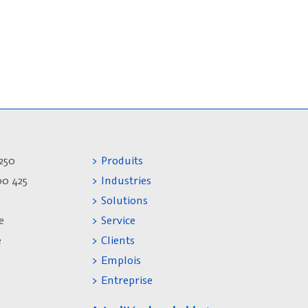
250
> Produits
00 425
> Industries
> Solutions
e
> Service
e
> Clients
> Emplois
> Entreprise