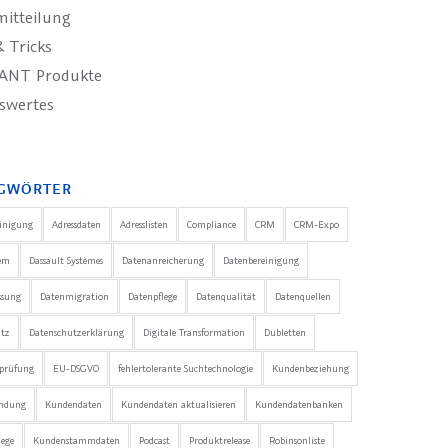
mitteilung
 Tricks
ANT Produkte
swertes
GWÖRTER
einigung
Adressdaten
Adresslisten
Compliance
CRM
CRM-Expo
em
Dassault Systèmes
Datenanreicherung
Datenbereinigung
ssung
Datenmigration
Datenpflege
Datenqualität
Datenquellen
utz
Datenschutzerklärung
Digitale Transformation
Dubletten
nprüfung
EU-DSGVO
fehlertolerante Suchtechnologie
Kundenbeziehung
ndung
Kundendaten
Kundendaten aktualisieren
Kundendatenbanken
ege
Kundenstammdaten
Podcast
Produktrelease
Robinsonliste