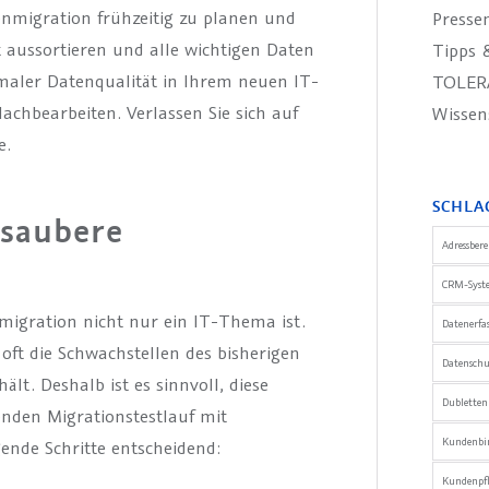
tenmigration frühzeitig zu planen und
Presse
t aussortieren und alle wichtigen Daten
Tipps &
maler Datenqualität in Ihrem neuen IT-
TOLER
chbearbeiten. Verlassen Sie sich auf
Wissen
e.
SCHLA
 saubere
Adressber
CRM-Syst
migration nicht nur ein IT-Thema ist.
Datenerfa
t die Schwachstellen des bisherigen
Datensch
lt. Deshalb ist es sinnvoll, diese
Dublette
nden Migrationstestlauf mit
Kundenbi
ende Schritte entscheidend:
Kundenpfl