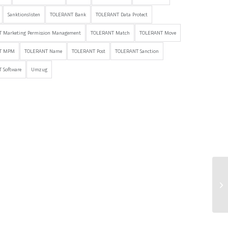
Sanktionslisten
TOLERANT Bank
TOLERANT Data Protect
 Marketing Permission Management
TOLERANT Match
TOLERANT Move
T MPM
TOLERANT Name
TOLERANT Post
TOLERANT Sanction
 Software
Umzug