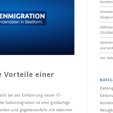
Kundeni
Innovat
Steigeru
Datenqua
TOLERA
Adressbe
und senk
Von Date
 Vorteile einer
KATEG
Datenq
icht bei der Einführung neuer IT-
Editori
Die Datenmigration ist eine großartige
Kunde
beiten und gegebenenfalls mit externen
Neuigk