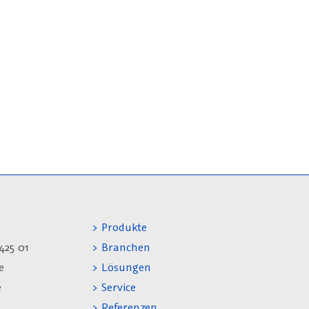
> Produkte
425 01
> Branchen
e
> Lösungen
e
> Service
> Referenzen