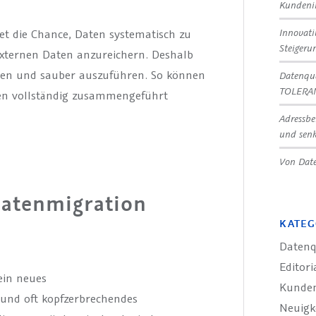
Kundeni
Innovat
et die Chance, Daten systematisch zu
Steigeru
externen Daten anzureichern. Deshalb
lanen und sauber auszuführen. So können
Datenqua
TOLERA
aten vollständig zusammengeführt
Adressbe
und senk
Von Date
 Datenmigration
KATEG
Datenq
Editori
ein neues
Kunde
und oft kopfzerbrechendes
Neuigk