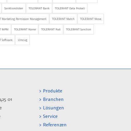
Sanktionslisten
TOLERANT Bank
TOLERANT Data Protect
 Marketing Permission Management
TOLERANT Match
TOLERANT Move
T MPM
TOLERANT Name
TOLERANT Post
TOLERANT Sanction
 Software
Umzug
> Produkte
425 01
> Branchen
e
> Lösungen
e
> Service
> Referenzen