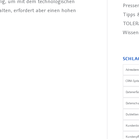
dig, um mit dem technologischen
Presse
alten, erfordert aber einen hohen
Tipps &
TOLER
Wissen
SCHLA
Adressber
CRM-Syst
Datenerfa
Datensch
Dublette
Kundenbi
Kundenpfl