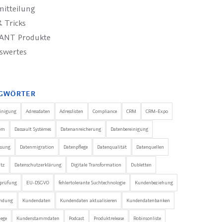
mitteilung
 Tricks
ANT Produkte
swertes
GWÖRTER
einigung
Adressdaten
Adresslisten
Compliance
CRM
CRM-Expo
em
Dassault Systèmes
Datenanreicherung
Datenbereinigung
ssung
Datenmigration
Datenpflege
Datenqualität
Datenquellen
utz
Datenschutzerklärung
Digitale Transformation
Dubletten
nprüfung
EU-DSGVO
fehlertolerante Suchtechnologie
Kundenbeziehung
ndung
Kundendaten
Kundendaten aktualisieren
Kundendatenbanken
ege
Kundenstammdaten
Podcast
Produktrelease
Robinsonliste