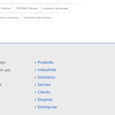
 Sanction
TOLERANT Software
traitement des données
mation numérique
Vérification des doublons
250
> Produits
00 425
> Industries
> Solutions
e
> Service
e
> Clients
> Emplois
> Entreprise