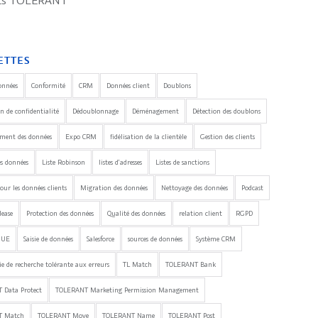
its TOLERANT
ETTES
onnées
Conformité
CRM
Données client
Doublons
n de confidentialité
Dédoublonnage
Déménagement
Détection des doublons
ement des données
Expo CRM
fidélisation de la clientèle
Gestion des clients
es données
Liste Robinson
listes d'adresses
Listes de sanctions
our les données clients
Migration des données
Nettoyage des données
Podcast
lease
Protection des données
Qualité des données
relation client
RGPD
'UE
Saisie de données
Salesforce
sources de données
Système CRM
e de recherche tolérante aux erreurs
TL Match
TOLERANT Bank
 Data Protect
TOLERANT Marketing Permission Management
T Match
TOLERANT Move
TOLERANT Name
TOLERANT Post