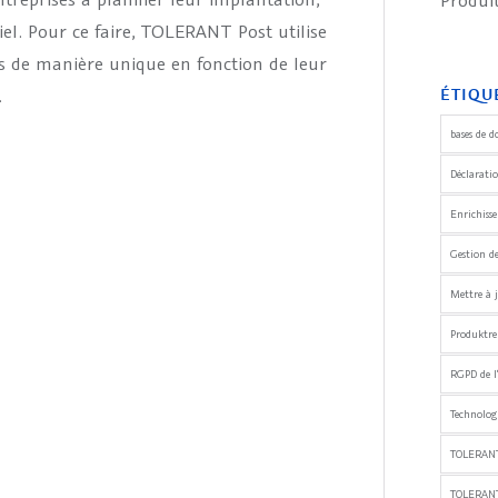
Produ
iel. Pour ce faire, TOLERANT Post utilise
 de manière unique en fonction de leur
.
ÉTIQU
bases de d
Déclaratio
Enrichiss
Gestion d
Mettre à j
Produktre
RGPD de l
Technologi
TOLERANT
TOLERAN