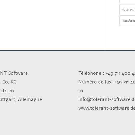
TOLERANT
Transfor
NT Software
Téléphone : +49 711 400 4
 Co. KG
Numéro de fax:
+49 711 4
str. 26
01
tuttgart, Allemagne
info@tolerant-software.d
www.tolerant-software.d