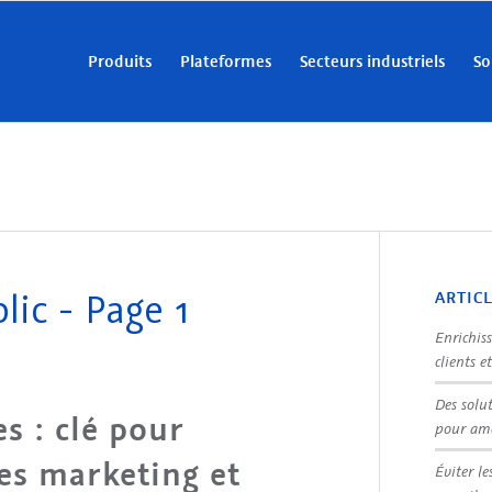
Produits
Plateformes
Secteurs industriels
So
lic - Page 1
ARTIC
Enrichis
clients e
Des solu
s : clé pour
pour amé
ies marketing et
Éviter le