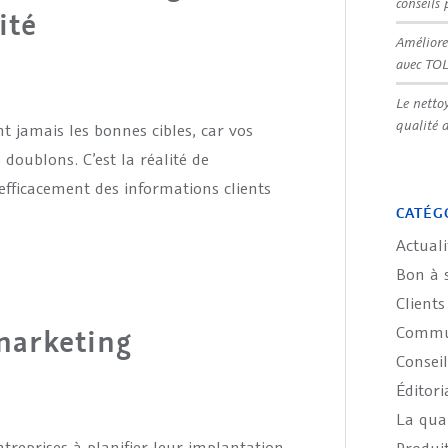
conseils 
ité
Améliore
avec TO
Le netto
qualité 
 jamais les bonnes cibles, car vos
 doublons. C’est la réalité de
efficacement des informations clients
CATÉG
Actuali
Bon à 
Clients
Commun
marketing
Conseil
Éditori
La qual
reprises à planifier leur implantation,