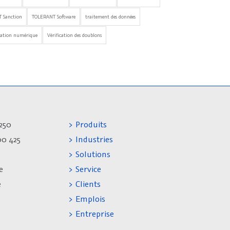
 Sanction
TOLERANT Software
traitement des données
mation numérique
Vérification des doublons
250
> Produits
00 425
> Industries
> Solutions
e
> Service
e
> Clients
> Emplois
> Entreprise