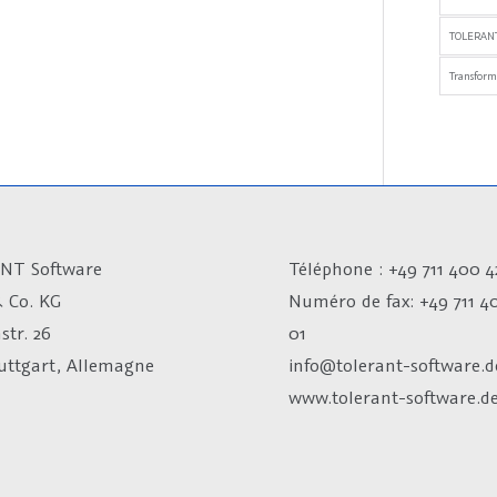
TOLERANT
Transfor
NT Software
Téléphone : +49 711 400 4
 Co. KG
Numéro de fax:
+49 711 4
str. 26
01
tuttgart, Allemagne
info@tolerant-software.d
www.tolerant-software.d