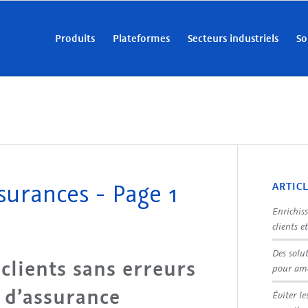
Produits
Plateformes
Secteurs industriels
So
surances - Page 1
ARTIC
Enrichis
clients e
Des solu
clients sans erreurs
pour amé
 d’assurance
Éviter le