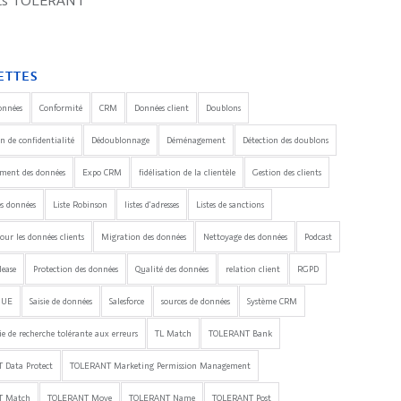
its TOLERANT
ETTES
onnées
Conformité
CRM
Données client
Doublons
n de confidentialité
Dédoublonnage
Déménagement
Détection des doublons
ement des données
Expo CRM
fidélisation de la clientèle
Gestion des clients
es données
Liste Robinson
listes d'adresses
Listes de sanctions
our les données clients
Migration des données
Nettoyage des données
Podcast
lease
Protection des données
Qualité des données
relation client
RGPD
'UE
Saisie de données
Salesforce
sources de données
Système CRM
e de recherche tolérante aux erreurs
TL Match
TOLERANT Bank
 Data Protect
TOLERANT Marketing Permission Management
T Match
TOLERANT Move
TOLERANT Name
TOLERANT Post