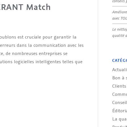
conseils 
LERANT Match
Améliore
avec TO
Le netto
qualité 
doublons est cruciale pour garantir la
d’erreurs dans la communication avec les
cace, de nombreuses entreprises se
CATÉG
ions logicielles intelligentes telles que
Actuali
Bon à 
Clients
Commun
Conseil
Éditori
La qual