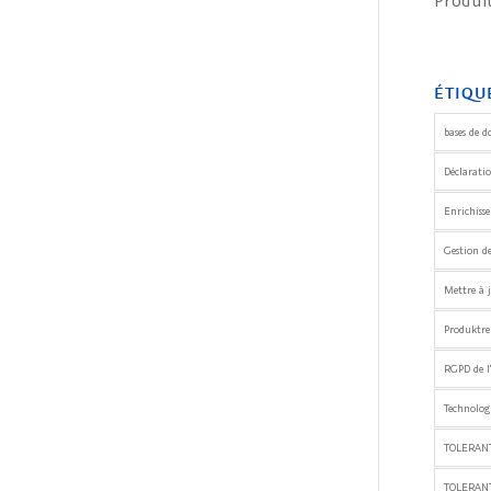
Produ
ÉTIQU
bases de d
Déclaratio
Enrichiss
Gestion d
Mettre à j
Produktre
RGPD de l
Technologi
TOLERANT
TOLERAN