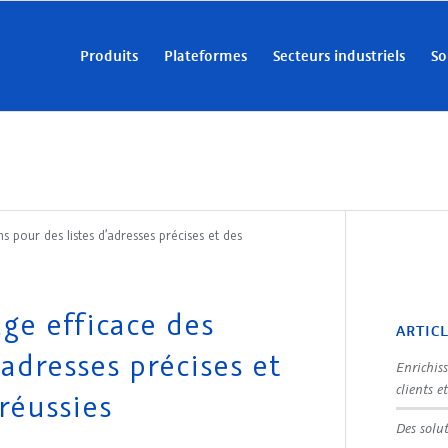
Produits
Plateformes
Secteurs industriels
So
pour des listes d’adresses précises et des
ge efficace des
ARTIC
adresses précises et
Enrichis
clients e
réussies
Des solu