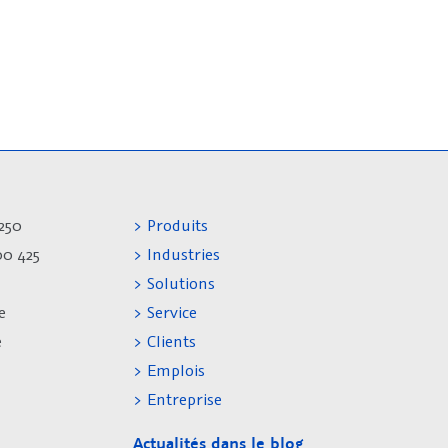
250
> Produits
00 425
> Industries
> Solutions
e
> Service
e
> Clients
> Emplois
> Entreprise
Actualités dans le blog