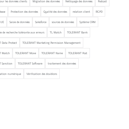
our les données clients
Migration des données
Nettoyage des données
Podcast
lease
Protection des données
Qualité des données
relation client
RGPD
'UE
Saisie de données
Salesforce
sources de données
Système CRM
e de recherche tolérante aux erreurs
TL Match
TOLERANT Bank
 Data Protect
TOLERANT Marketing Permission Management
T Match
TOLERANT Move
TOLERANT Name
TOLERANT Post
 Sanction
TOLERANT Software
traitement des données
mation numérique
Vérification des doublons