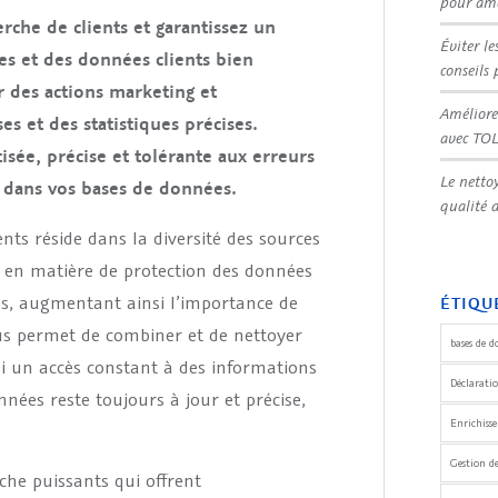
pour amé
che de clients et garantissez un
Éviter le
es et des données clients bien
conseils 
 des actions marketing et
Améliore
es et des statistiques précises.
avec TO
ée, précise et tolérante aux erreurs
Le netto
s dans vos bases de données.
qualité 
ents réside dans la diversité des sources
s en matière de protection des données
es, augmentant ainsi l’importance de
ÉTIQU
s permet de combiner et de nettoyer
bases de d
si un accès constant à des informations
Déclaratio
nnées reste toujours à jour et précise,
Enrichiss
Gestion d
he puissants qui offrent