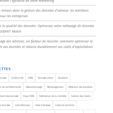
liorer l’efficacité de votre marketing
s erreurs dans la gestion des données d’adresse: les meilleurs
pour les entreprises
r la qualité des données: Optimisez votre nettoyage de données
LERANT Match
yage des adresses, un facteur de réussite: comment optimiser la
de vos données et réduire durablement vos coûts d’exploitation
ETTES
onnées
Conformité
CRM
Données client
Doublons
n de confidentialité
Dédoublonnage
Déménagement
Détection des doublons
ement des données
Expo CRM
fidélisation de la clientèle
Gestion des clients
es données
Liste Robinson
listes d'adresses
Listes de sanctions