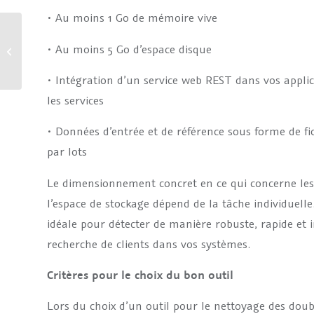
• Au moins 1 Go de mémoire vive
Maximisez la qualité de
vos données : conseils
• Au moins 5 Go d’espace disque
pour la mise en œuvre de
TOLERANT...
• Intégration d’un service web REST dans vos applic
les services
• Données d’entrée et de référence sous forme de f
par lots
Le dimensionnement concret en ce qui concerne les
l’espace de stockage dépend de la tâche individuel
idéale pour détecter de manière robuste, rapide et i
recherche de clients dans vos systèmes.
Critères pour le choix du bon outil
Lors du choix d’un outil pour le nettoyage des doubl