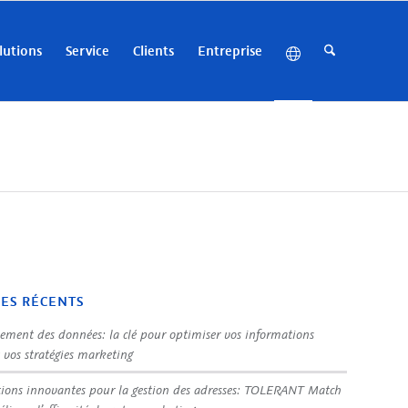
lutions
Service
Clients
Entreprise
LES RÉCENTS
sement des données: la clé pour optimiser vos informations
t vos stratégies marketing
tions innovantes pour la gestion des adresses: TOLERANT Match