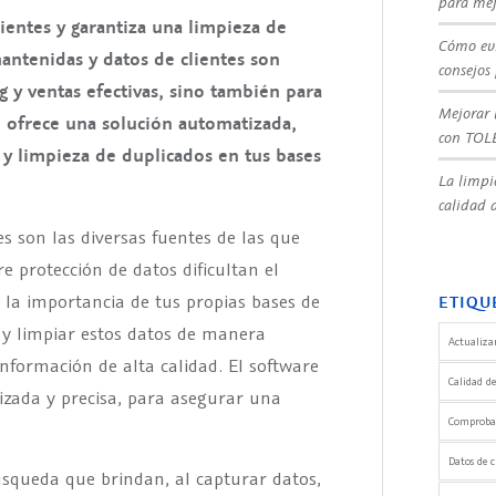
para mej
entes y garantiza una limpieza de
Cómo evi
mantenidas y datos de clientes son
consejos
 y ventas efectivas, sino también para
Mejorar 
te ofrece una solución automatizada,
con TOL
n y limpieza de duplicados en tus bases
La limpi
calidad d
es son las diversas fuentes de las que
e protección de datos dificultan el
 la importancia de tus propias bases de
ETIQU
y limpiar estos datos de manera
Actualizar
nformación de alta calidad. El software
Calidad de
izada y precisa, para asegurar una
Comprobaci
Datos de c
squeda que brindan, al capturar datos,