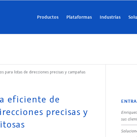
Productos
Plataformas
Industrias
Sol
s para listas de direcciones precisas y campañas
 eficiente de
ENTRA
irecciones precisas y
Enriquec
sus clien
itosas
Solucion