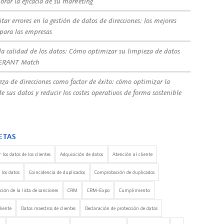
orar la eficacia de su marketing
tar errores en la gestión de datos de direcciones: los mejores
 para las empresas
la calidad de los datos: Cómo optimizar su limpieza de datos
ERANT Match
eza de direcciones como factor de éxito: cómo optimizar la
e sus datos y reducir los costes operativos de forma sostenible
ETAS
 los datos de los clientes
Adquisición de datos
Atención al cliente
 los datos
Coincidencia de duplicados
Comprobación de duplicados
ón de la lista de sanciones
CRM
CRM-Expo
Cumplimiento
liente
Datos maestros de clientes
Declaración de protección de datos