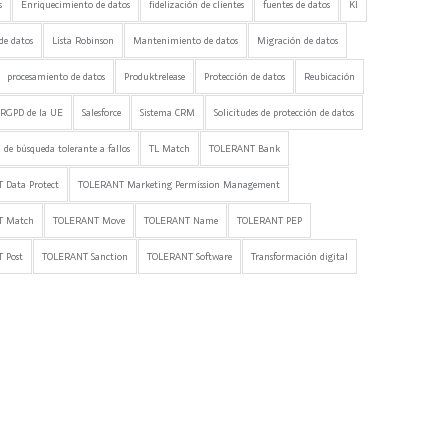
s
Enriquecimiento de datos
fidelización de clientes
fuentes de datos
KI
de datos
Lista Robinson
Mantenimiento de datos
Migración de datos
procesamiento de datos
Produktrelease
Protección de datos
Reubicación
RGPD de la UE
Salesforce
Sistema CRM
Solicitudes de protección de datos
 de búsqueda tolerante a fallos
TL Match
TOLERANT Bank
 Data Protect
TOLERANT Marketing Permission Management
T Match
TOLERANT Move
TOLERANT Name
TOLERANT PEP
 Post
TOLERANT Sanction
TOLERANT Software
Transformación digital