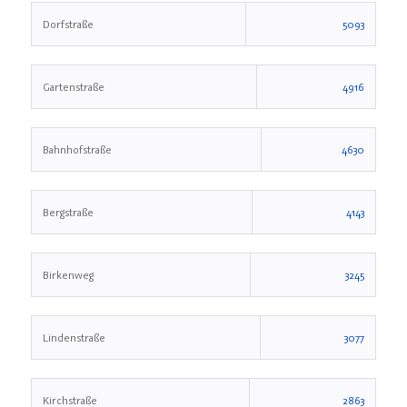
Dorfstraße
5093
Gartenstraße
4916
Bahnhofstraße
4630
Bergstraße
4143
Birkenweg
3245
Lindenstraße
3077
Kirchstraße
2863