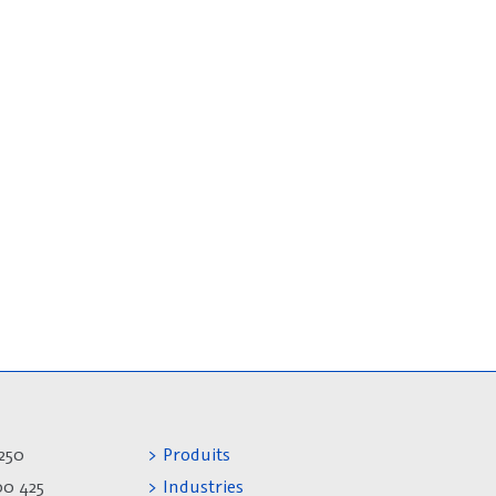
250
> Produits
00 425
> Industries