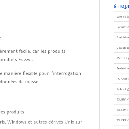
ÉTIQU
bases de d
Déclaratio
e
Enrichiss
Gestion d
rement facile, car les produits
Mettre à j
roduits Fuzzy :
Produktre
e manière flexible pour l’interrogation
RGPD de l
s données de masse
Technologi
TOLERANT
TOLERAN
des produits
TOLERANT
is, Windows et autres dérivés Unix sur