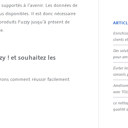
 supportés à l’avenir. Les données de
s disponibles. Il est donc nécessaire
 produits Fuzzy jusqu’à présent de
ARTIC
e.
Enrichis
clients e
Des solu
y ! et souhaitez les
pour amé
Éviter le
conseils 
erons comment réussir facilement
Améliore
avec TO
Le netto
qualité 