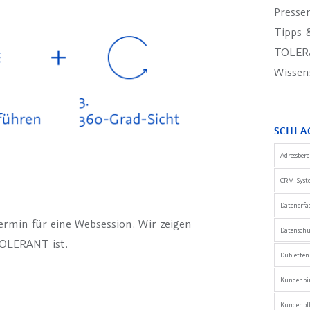
Presse
Tipps &
TOLER
Wissen
SCHLA
Adressber
CRM-Syst
Datenerfa
Termin für eine Websession. Wir zeigen
Datensch
TOLERANT ist.
Dublette
Kundenbi
Kundenpfl