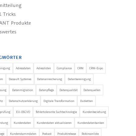
mitteilung
 Tricks
ANT Produkte
swertes
GWÖRTER
einigung
Adressdaten
Adresslisten
Compliance
CRM
CRM-Expo
em
Dassault Systèmes
Datenanreicherung
Datenbereinigung
ssung
Datenmigration
Datenpflege
Datenqualität
Datenquellen
utz
Datenschutzerklärung
Digitale Transformation
Dubletten
nprüfung
EU-DSGVO
fehlertolerante Suchtechnologie
Kundenbeziehung
ndung
Kundendaten
Kundendaten aktualisieren
Kundendatenbanken
ege
Kundenstammdaten
Podcast
Produktrelease
Robinsonliste