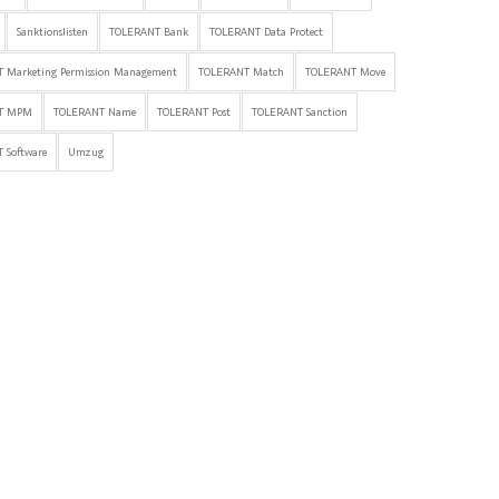
Sanktionslisten
TOLERANT Bank
TOLERANT Data Protect
 Marketing Permission Management
TOLERANT Match
TOLERANT Move
T MPM
TOLERANT Name
TOLERANT Post
TOLERANT Sanction
 Software
Umzug