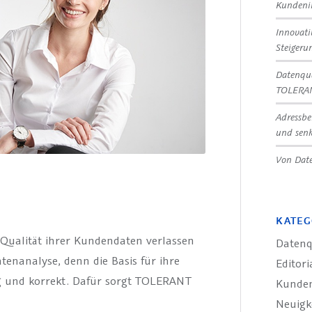
Kundeni
Innovat
Steigeru
Datenqua
TOLERA
Adressbe
und senk
Von Date
KATEG
 Qualität ihrer Kundendaten verlassen
Datenq
tenanalyse, denn die Basis für ihre
Editori
ig und korrekt. Dafür sorgt TOLERANT
Kunde
Neuigk