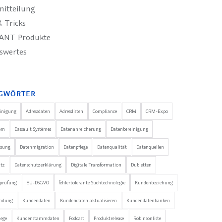
mitteilung
 Tricks
ANT Produkte
swertes
GWÖRTER
einigung
Adressdaten
Adresslisten
Compliance
CRM
CRM-Expo
em
Dassault Systèmes
Datenanreicherung
Datenbereinigung
ssung
Datenmigration
Datenpflege
Datenqualität
Datenquellen
utz
Datenschutzerklärung
Digitale Transformation
Dubletten
nprüfung
EU-DSGVO
fehlertolerante Suchtechnologie
Kundenbeziehung
ndung
Kundendaten
Kundendaten aktualisieren
Kundendatenbanken
ege
Kundenstammdaten
Podcast
Produktrelease
Robinsonliste