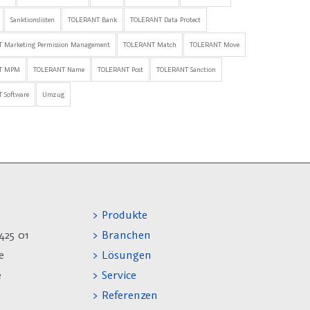
Sanktionslisten
TOLERANT Bank
TOLERANT Data Protect
 Marketing Permission Management
TOLERANT Match
TOLERANT Move
T MPM
TOLERANT Name
TOLERANT Post
TOLERANT Sanction
 Software
Umzug
> Produkte
425 01
> Branchen
e
> Lösungen
e
> Service
> Referenzen