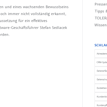
Presse
gen und eines wachsenden Bewusstseins
Tipps &
ch immer nicht vollständig erkannt,
TOLER
ssetzung für ein effektives
Wissen
are-Geschäftsführer Stefan Sedlacek
orden.
SCHLA
Adressber
CRM-Syst
Datenerfa
Datensch
Dublette
Kundenbi
Kundenpfl