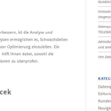
Kundeni
Innovat
Steigeru
Datenqua
TOLERA
rbessern, ist die Analyse und
alysen ermöglichen es, Schwachstellen
Adressbe
zur Optimierung einzuleiten. Ein
und senk
 hilft Ihnen dabei, sowohl die
Von Date
ationen zu überprüfen.
KATEG
Datenq
acek
Editori
Kunde
Neuigk