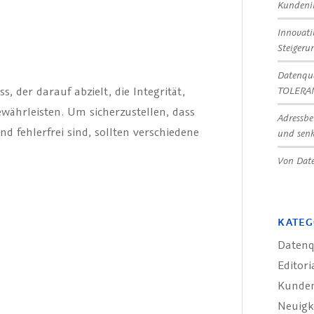
Kundeni
Innovat
Steigeru
Datenqua
TOLERA
s, der darauf abzielt, die Integrität,
ährleisten. Um sicherzustellen, dass
Adressbe
d fehlerfrei sind, sollten verschiedene
und senk
Von Date
KATEG
Datenq
Editori
Kunde
Neuigk