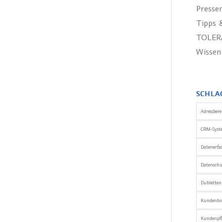
Presse
Tipps &
TOLER
Wissen
SCHLA
Adressber
CRM-Syst
Datenerfa
Datensch
Dublette
Kundenbi
Kundenpfl