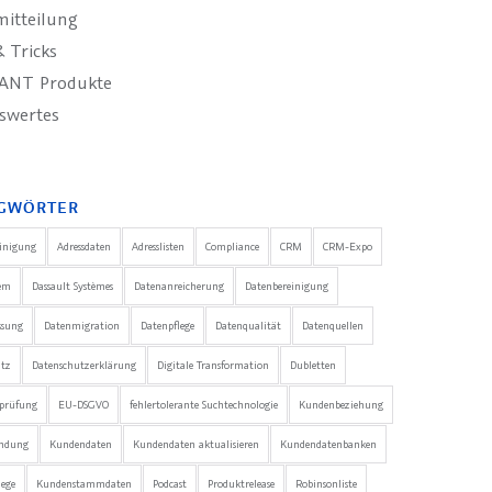
mitteilung
 Tricks
ANT Produkte
swertes
GWÖRTER
einigung
Adressdaten
Adresslisten
Compliance
CRM
CRM-Expo
em
Dassault Systèmes
Datenanreicherung
Datenbereinigung
ssung
Datenmigration
Datenpflege
Datenqualität
Datenquellen
utz
Datenschutzerklärung
Digitale Transformation
Dubletten
nprüfung
EU-DSGVO
fehlertolerante Suchtechnologie
Kundenbeziehung
ndung
Kundendaten
Kundendaten aktualisieren
Kundendatenbanken
ege
Kundenstammdaten
Podcast
Produktrelease
Robinsonliste