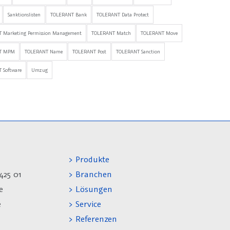
Sanktionslisten
TOLERANT Bank
TOLERANT Data Protect
 Marketing Permission Management
TOLERANT Match
TOLERANT Move
T MPM
TOLERANT Name
TOLERANT Post
TOLERANT Sanction
 Software
Umzug
> Produkte
425 01
> Branchen
e
> Lösungen
e
> Service
> Referenzen