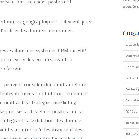
bréviations, de codes postaux et
qualité 
ordonnées géographiques, il devient plus
 d’utiliser les données de manière
ÉTIQU
bases de d
adresses dans des systèmes CRM ou ERP,
Déclaratio
 pour éviter les erreurs avant la
Enrichiss
x d’erreur.
Gestion d
ses peuvent considérablement améliorer
Mettre à j
lité des données conduit non seulement
Produktre
lement à des stratégies marketing
 précises a des effets positifs sur la
RGPD de l
En intégrant la validation des données
Technologi
uvent s’assurer qu’elles disposent des
TOLERANT
éclairées et atteindre leurs objectifs