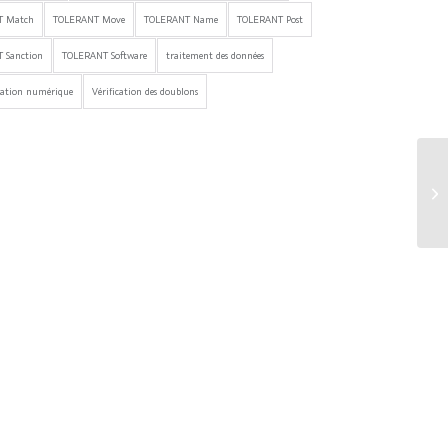
T Match
TOLERANT Move
TOLERANT Name
TOLERANT Post
 Sanction
TOLERANT Software
traitement des données
mation numérique
Vérification des doublons
L’
op