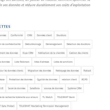
de vos données et réduire durablement vos coûts d’exploitation
ETTES
onnées
Conformité
CRM
Données client
Doublons
n de confidentialité
Dédoublonnage
Déménagement
Détection des doublons
ement des données
Expo CRM
fidélisation de la clientèle
Gestion des clients
es données
Liste Robinson
listes d'adresses
Listes de sanctions
our les données clients
Migration des données
Nettoyage des données
Podcast
lease
Protection des données
Qualité des données
relation client
RGPD
'UE
Saisie de données
Salesforce
sources de données
Système CRM
e de recherche tolérante aux erreurs
TL Match
TOLERANT Bank
 Data Protect
TOLERANT Marketing Permission Management