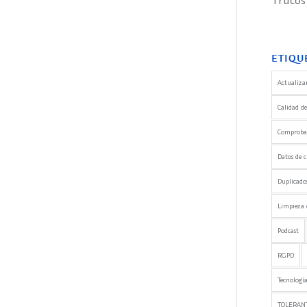
Trucos
ETIQU
Actualizar
Calidad de
Comprobaci
Datos de c
Duplicado
Limpieza 
Podcast
RGPD
Tecnología
TOLERANT