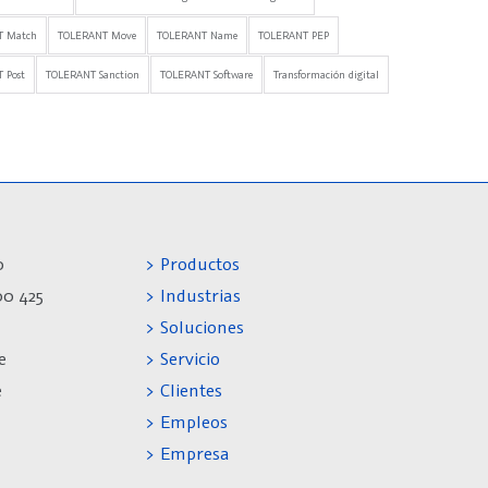
T Match
TOLERANT Move
TOLERANT Name
TOLERANT PEP
 Post
TOLERANT Sanction
TOLERANT Software
Transformación digital
0
> Productos
00 425
> Industrias
> Soluciones
e
> Servicio
e
> Clientes
> Empleos
> Empresa