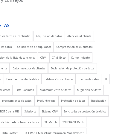
 y consejos
ETAS
 los datos de los clientes
Adquisición de datos
Atención al cliente
 los datos
Coincidencia de duplicados
Comprobación de duplicados
ón de la lista de sanciones
CRM
CRM-Expo
Cumplimiento
liente
Datos maestros de clientes
Declaración de protección de datos
s
Enriquecimiento de datos
fidelización de clientes
fuentes de datos
KI
de datos
Lista Robinson
Mantenimiento de datos
Migración de datos
procesamiento de datos
Produktrelease
Protección de datos
Reubicación
RGPD de la UE
Salesforce
Sistema CRM
Solicitudes de protección de datos
 de búsqueda tolerante a fallos
TL Match
TOLERANT Bank
 Data Protect
TOLERANT Marketing Permission Management