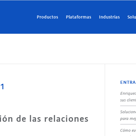
Productos
Plataformas
Industrias
Sol
1
ENTRA
Enriquec
sus clien
Solucion
ión de las relaciones
para mej
Cómo evi