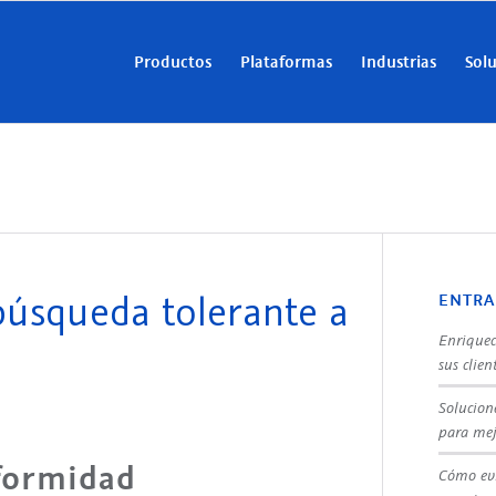
Productos
Plataformas
Industrias
Sol
búsqueda tolerante a
ENTRA
Enriquec
sus clien
Solucion
para mej
nformidad
Cómo evi