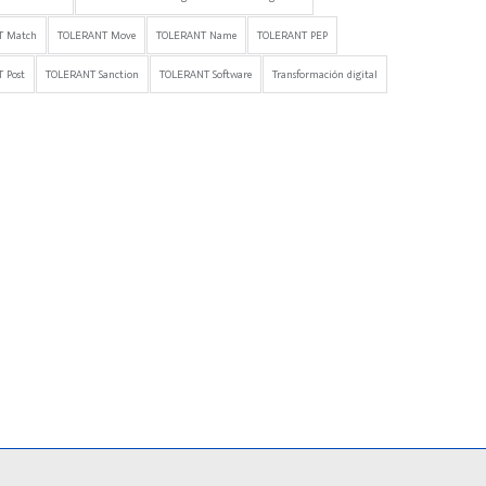
T Match
TOLERANT Move
TOLERANT Name
TOLERANT PEP
 Post
TOLERANT Sanction
TOLERANT Software
Transformación digital