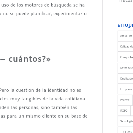
Trucos
l uso de los motores de búsqueda se ha
a no se puede planificar, experimentar o
ETIQU
Actualizar
Calidad de
í – cuántos?»
Comprobaci
Datos de c
Duplicado
 Pero la cuestión de la identidad no es
Limpieza 
ctos muy tangibles de la vida cotidiana
Podcast
nden las personas, sino también las
RGPD
das para un mismo cliente en su base de
Tecnología
TOLERANT