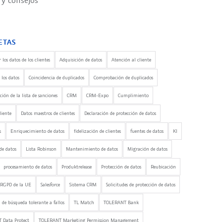
 y consejos
ETAS
 los datos de los clientes
Adquisición de datos
Atención al cliente
 los datos
Coincidencia de duplicados
Comprobación de duplicados
ón de la lista de sanciones
CRM
CRM-Expo
Cumplimiento
liente
Datos maestros de clientes
Declaración de protección de datos
s
Enriquecimiento de datos
fidelización de clientes
fuentes de datos
KI
de datos
Lista Robinson
Mantenimiento de datos
Migración de datos
procesamiento de datos
Produktrelease
Protección de datos
Reubicación
RGPD de la UE
Salesforce
Sistema CRM
Solicitudes de protección de datos
 de búsqueda tolerante a fallos
TL Match
TOLERANT Bank
 Data Protect
TOLERANT Marketing Permission Management