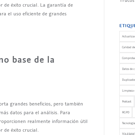
Trucos
r de éxito crucial. La garantía de
ara el uso eficiente de grandes
ETIQU
Actualizar
Calidad de
mo base de la
Comprobaci
Datos de c
Duplicado
Limpieza 
Podcast
orta grandes beneficios, pero también
 más datos para el análisis. Para
RGPD
roporcionen realmente información útil
Tecnología
 de éxito crucial.
TOLERANT