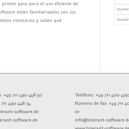
l primer paso para el uso eficiente de
TOLERAN
oftware están familiarizados con los
e datos necesarios y saben qué
TOLERANT
: +49 711 490 448 50
Teléfono: +49 711 400 425
 711 490 448 34
Número de fax:
+49 711 4
lerant-software.de
01
erant-software.de
info@tolerant-software.d
www.tolerant-software.d