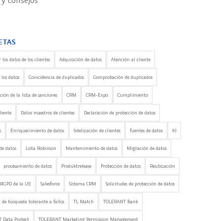
 y consejos
ETAS
 los datos de los clientes
Adquisición de datos
Atención al cliente
 los datos
Coincidencia de duplicados
Comprobación de duplicados
ón de la lista de sanciones
CRM
CRM-Expo
Cumplimiento
liente
Datos maestros de clientes
Declaración de protección de datos
s
Enriquecimiento de datos
fidelización de clientes
fuentes de datos
KI
de datos
Lista Robinson
Mantenimiento de datos
Migración de datos
procesamiento de datos
Produktrelease
Protección de datos
Reubicación
RGPD de la UE
Salesforce
Sistema CRM
Solicitudes de protección de datos
 de búsqueda tolerante a fallos
TL Match
TOLERANT Bank
 Data Protect
TOLERANT Marketing Permission Management