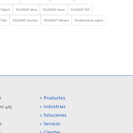
T Match
TOLERANT Move
TOLERANT Name
TOLERANT PEP
 Post
TOLERANT Sanction
TOLERANT Software
Transformación digital
0
> Productos
00 425
> Industrias
> Soluciones
e
> Servicio
e
> Clientes