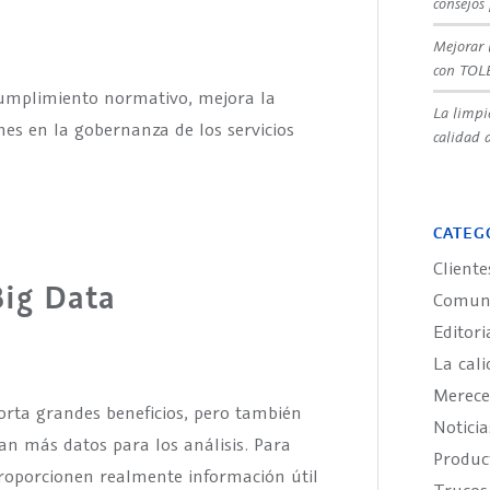
consejos
Mejorar 
con TOL
 cumplimiento normativo, mejora la
La limpi
nes en la gobernanza de los servicios
calidad d
CATEG
Cliente
Big Data
Comuni
Editori
La cali
Merece
orta grandes beneficios, pero también
Noticia
zan más datos para los análisis. Para
Produ
roporcionen realmente información útil