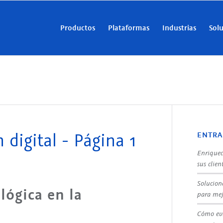
Productos
Plataformas
Industrias
Sol
digital - Página 1
ENTRA
Enriquec
sus clien
Solucion
lógica en la
para mej
Cómo evi