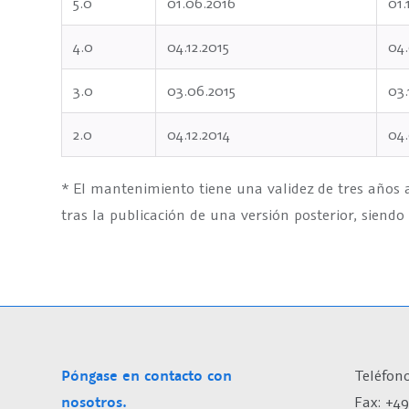
5.0
01.06.2016
01.
4.0
04.12.2015
04.
3.0
03.06.2015
03.
2.0
04.12.2014
04
* El mantenimiento tiene una validez de tres años a
tras la publicación de una versión posterior, siend
Póngase en contacto con
Teléfono
nosotros.
Fax: +49