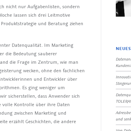
ich nicht nur Aufgabenlisten, sondern
che lassen sich drei Leitmotive
 Produktstrategie und Beratung ziehen
llenter Datenqualität. Im Marketing
NEUES
ber die Bedeutung sauberer
Datenanr
stand die Frage im Zentrum, wie man
Kundeni
egeisterung wecken, ohne den fachlichen
Innovat
 Entwicklerinnen und Entwickler über
Steigeru
gorithmen. Es ging weniger um
Datenqua
ir sicherstellen, dass Anwender sich
TOLERA
e volle Kontrolle über ihre Daten
Adressbe
bindung zwischen Marketing und
und senk
eite erzählt Geschichten, die andere
Von Date