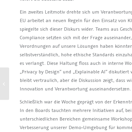
Ein zweites Leitmotiv drehte sich um Verantwortung 
EU arbeitet an neuen Regeln für den Einsatz von K
spiegelte sich dieser Diskurs wider. Teams aus G
Compliance setzten sich mit der Frage auseinand
Verordnungen auf unsere Lösungen haben könnten. 
selbstverständlich, hohe ethische Standards einzuh
es verlangt. Diese Haltung floss auch in interne W
„Privacy by Design“ und „Explainable AI“ diskutier
Fehlerfreie Kundendaten
bleibt vertraulich, aber die Diskussion zeigt, dass 
garantiert: 7 Schritte für
Innovation und Verantwortung auseinandersetzen.
einen Effektiven Dublet...
Schließlich war die Woche geprägt von der Erkenntn
In den Boards tauchten mehrere Initiativen auf, b
unterschiedlichen Bereichen gemeinsame Workshops 
Verbesserung unserer Demo‑Umgebung für kommen