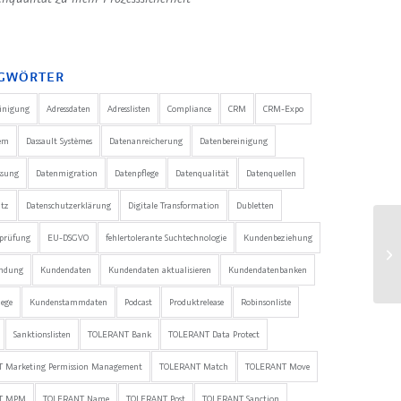
GWÖRTER
einigung
Adressdaten
Adresslisten
Compliance
CRM
CRM-Expo
em
Dassault Systèmes
Datenanreicherung
Datenbereinigung
ssung
Datenmigration
Datenpflege
Datenqualität
Datenquellen
utz
Datenschutzerklärung
Digitale Transformation
Dubletten
nprüfung
EU-DSGVO
fehlertolerante Suchtechnologie
Kundenbeziehung
ndung
Kundendaten
Kundendaten aktualisieren
Kundendatenbanken
ege
Kundenstammdaten
Podcast
Produktrelease
Robinsonliste
Sanktionslisten
TOLERANT Bank
TOLERANT Data Protect
 Marketing Permission Management
TOLERANT Match
TOLERANT Move
T MPM
TOLERANT Name
TOLERANT Post
TOLERANT Sanction