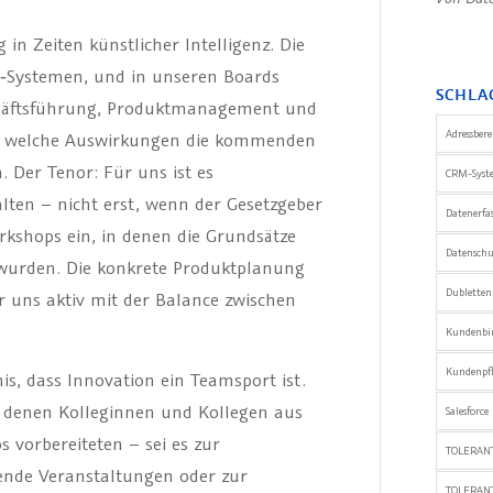
in Zeiten künstlicher Intelligenz. Die
I‑Systemen, und in unseren Boards
SCHLA
eschäftsführung, Produktmanagement und
Adressber
er, welche Auswirkungen die kommenden
Der Tenor: Für uns ist es
CRM-Syst
alten – nicht erst, wenn der Gesetzgeber
Datenerfa
orkshops ein, in denen die Grundsätze
Datensch
t wurden. Die konkrete Produktplanung
Dublette
wir uns aktiv mit der Balance zwischen
Kundenbi
Kundenpfl
is, dass Innovation ein Teamsport ist.
ei denen Kolleginnen und Kollegen aus
Salesforce
vorbereiteten – sei es zur
TOLERANT
de Veranstaltungen oder zur
TOLERAN