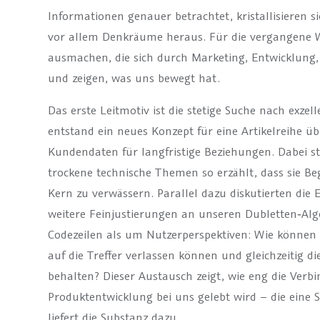
Informationen genauer betrachtet, kristallisieren s
vor allem Denkräume heraus. Für die vergangene Wo
ausmachen, die sich durch Marketing, Entwicklung,
und zeigen, was uns bewegt hat.
Das erste Leitmotiv ist die stetige Suche nach exze
entstand ein neues Konzept für eine Artikelreihe ü
Kundendaten für langfristige Beziehungen. Dabei 
trockene technische Themen so erzählt, dass sie B
Kern zu verwässern. Parallel dazu diskutierten die
weitere Feinjustierungen an unseren Dubletten‑Al
Codezeilen als um Nutzerperspektiven: Wie können w
auf die Treffer verlassen können und gleichzeitig di
behalten? Dieser Austausch zeigt, wie eng die Ver
Produktentwicklung bei uns gelebt wird – die eine S
liefert die Substanz dazu.