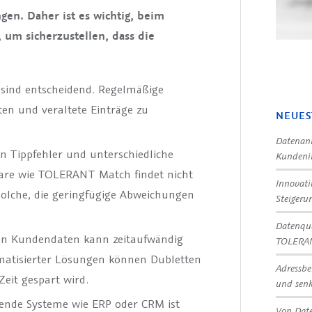
gen. Daher ist es wichtig, beim
um sicherzustellen, dass die
sind entscheidend. Regelmäßige
en und veraltete Einträge zu
NEUES
Datenanr
n Tippfehler und unterschiedliche
Kundeni
ware wie TOLERANT Match findet nicht
Innovat
olche, die geringfügige Abweichungen
Steigeru
Datenqua
n Kundendaten kann zeitaufwändig
TOLERA
omatisierter Lösungen können Dubletten
Adressbe
Zeit gespart wird.
und senk
hende Systeme wie ERP oder CRM ist
Von Date