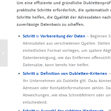
Um eine effiziente und gründliche Dublettenprü
praktische Schritte erforderlich, die systematisc
Schritte helfen, die Qualität der Adressdaten nac
zuverlässige Datenbasis zu schaffen.
Schritt 1: Vorbereitung der Daten
– Beginnen Si
Adressdaten aus verschiedenen Quellen. Stellen 
Datenanreicherung für
einheitlichen Format vorliegen, um spätere Abgle
Benchmarking: So
verbessern Sie die
Datenbereinigung, wie das Entfernen offensichtl
Qualität Ihrer ...
Datensätze, kann bereits hier helfen.
Schritt 2: Definition von Dubletten-Kriterien
– 
Ihr Unternehmen als Dublette gilt. Dazu kön
Adressen oder Kontaktinformationen zählen. Da
Abweichungen, wie etwa Schreibfehlern oder unt
entscheidend.
Schritt 3: Auswahl der richtigen Werkzeuge
– W