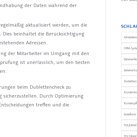
Handhabung der Daten während der
regelmäßig aktualisiert werden, um die
SCHLA
 Dies beinhaltet die Berücksichtigung
Adressber
estehenden Adressen.
CRM-Syst
ung der Mitarbeiter im Umgang mit den
Datenerfa
rüfung ist unerlässlich, um den besten
en.
Datensch
Dublette
derungen beim Dublettencheck zu
Kundenbi
g sicherzustellen. Durch Optimierung
Kundenpfl
ntscheidungen treffen und die
Salesforce
TOLERANT
TOLERAN