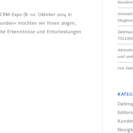
Kundeni
Innovat
 CRM-Expo (8.-10. Oktober 2014 in
Steigeru
 Kunden« möchten wir Ihnen zeigen,
 die Erkenntnisse und Entscheidungen
Datenqua
TOLERA
Adressbe
und senk
Von Date
KATEG
Datenq
Editori
Kunde
Neuigk