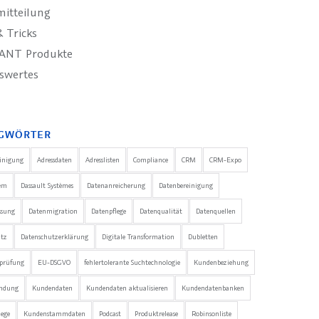
mitteilung
 Tricks
ANT Produkte
swertes
GWÖRTER
einigung
Adressdaten
Adresslisten
Compliance
CRM
CRM-Expo
em
Dassault Systèmes
Datenanreicherung
Datenbereinigung
ssung
Datenmigration
Datenpflege
Datenqualität
Datenquellen
utz
Datenschutzerklärung
Digitale Transformation
Dubletten
nprüfung
EU-DSGVO
fehlertolerante Suchtechnologie
Kundenbeziehung
ndung
Kundendaten
Kundendaten aktualisieren
Kundendatenbanken
ege
Kundenstammdaten
Podcast
Produktrelease
Robinsonliste