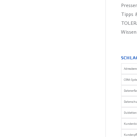
Presse
Tipps &
TOLER
Wissen
SCHLA
Adressber
CRM-Syst
Datenerfa
Datensch
Dublette
Kundenbi
Kundenpfl