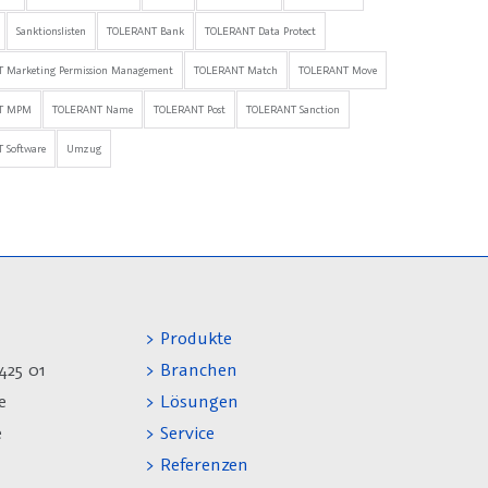
Sanktionslisten
TOLERANT Bank
TOLERANT Data Protect
 Marketing Permission Management
TOLERANT Match
TOLERANT Move
T MPM
TOLERANT Name
TOLERANT Post
TOLERANT Sanction
 Software
Umzug
> Produkte
425 01
> Branchen
e
> Lösungen
e
> Service
> Referenzen