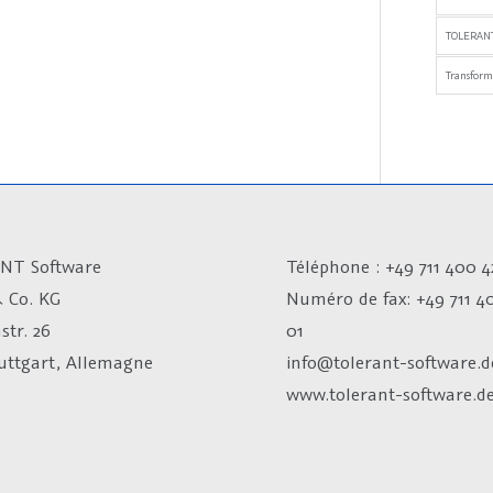
TOLERANT
Transfor
NT Software
Téléphone : +49 711 400 4
 Co. KG
Numéro de fax:
+49 711 4
str. 26
01
tuttgart, Allemagne
info@tolerant-software.d
www.tolerant-software.d