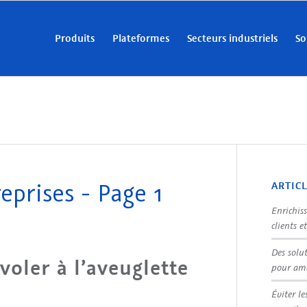
Produits
Plateformes
Secteurs industriels
So
reprises - Page 1
ARTIC
Enrichis
clients e
Des solu
voler à l’aveuglette
pour amé
Éviter le