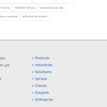
 Sanction
TOLERANT Software
traitement des données
mation numérique
Vérification des doublons
250
> Produits
00 425
> Industries
> Solutions
e
> Service
e
> Clients
> Emplois
> Entreprise