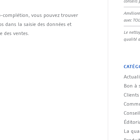
conseils 
Améliore
o-complétion, vous pouvez trouver
avec TO
s dans la saisie des données et
Le netto
e des ventes.
qualité 
CATÉG
Actuali
Bon à 
Clients
Commun
Conseil
Éditori
La qual