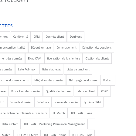
its TOLERANT
ETTES
onnées
Conformité
CRM
Données client
Doublons
n de confidentialité
Dédoublonnage
Déménagement
Détection des doublons
ement des données
Expo CRM
fidélisation de la clientèle
Gestion des clients
es données
Liste Robinson
listes d'adresses
Listes de sanctions
our les données clients
Migration des données
Nettoyage des données
Podcast
lease
Protection des données
Qualité des données
relation client
RGPD
'UE
Saisie de données
Salesforce
sources de données
Système CRM
e de recherche tolérante aux erreurs
TL Match
TOLERANT Bank
 Data Protect
TOLERANT Marketing Permission Management
T Match
TOLERANT Move
TOLERANT Name
TOLERANT Post