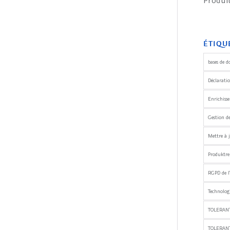
Produ
ÉTIQU
bases de d
Déclaratio
Enrichiss
Gestion d
Mettre à j
Produktre
RGPD de l
Technologi
TOLERANT
TOLERAN