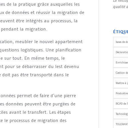
Le netto
ues de la pratique grâce auxquelles les
qualité 
ux de données et réussir la migration de
peuvent être intégrés au processus, la
 pendant la migration.
ÉTIQU
location, meubler le nouvel appartement
bases de d
estions logistiques. Une planification
Déclaratio
ôle sur tout. En même temps, le
Enrichiss
nt pour se débarrasser du lest devenu
Gestion d
e doit pas être transporté dans le
Mettre à j
Produktre
nnées permet de faire d’une pierre
 les données peuvent être purgées de
RGPD de l
les avant le transfert. Les étapes
Technologi
ce le processus de migration des
TOLERANT