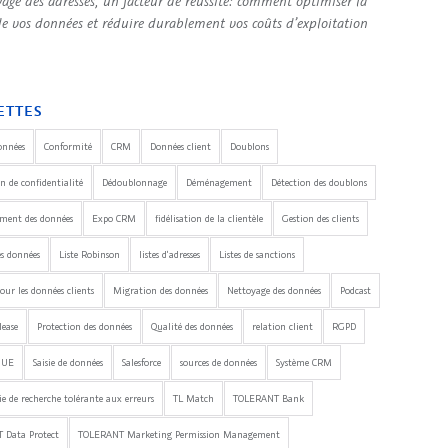
yage des adresses, un facteur de réussite: comment optimiser la
de vos données et réduire durablement vos coûts d’exploitation
ETTES
onnées
Conformité
CRM
Données client
Doublons
n de confidentialité
Dédoublonnage
Déménagement
Détection des doublons
ement des données
Expo CRM
fidélisation de la clientèle
Gestion des clients
es données
Liste Robinson
listes d'adresses
Listes de sanctions
our les données clients
Migration des données
Nettoyage des données
Podcast
lease
Protection des données
Qualité des données
relation client
RGPD
'UE
Saisie de données
Salesforce
sources de données
Système CRM
e de recherche tolérante aux erreurs
TL Match
TOLERANT Bank
 Data Protect
TOLERANT Marketing Permission Management