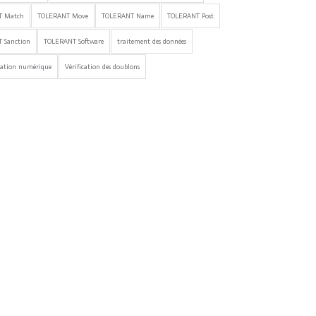
T Match
TOLERANT Move
TOLERANT Name
TOLERANT Post
 Sanction
TOLERANT Software
traitement des données
mation numérique
Vérification des doublons