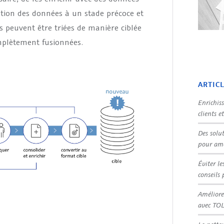
ration des données à un stade précoce et
s peuvent être triées de manière ciblée
mplètement fusionnées.
ARTIC
Enrichis
clients e
Des solu
pour amé
Éviter le
conseils 
Améliore
avec TO