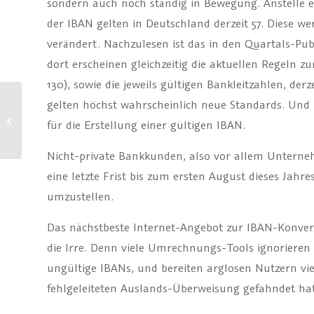
sondern auch noch ständig in Bewegung. Anstelle ei
der IBAN gelten in Deutschland derzeit 57. Diese werd
verändert. Nachzulesen ist das in den Quartals-Pu
dort erscheinen gleichzeitig die aktuellen Regeln 
130), sowie die jeweils gültigen Bankleitzahlen, de
gelten höchst wahrscheinlich neue Standards. Und l
Neues zu unseren Produkten (1.11)
für die Erstellung einer gültigen IBAN.
Nicht-private Bankkunden, also vor allem Unterne
eine letzte Frist bis zum ersten August dieses Jah
umzustellen.
Das nächstbeste Internet-Angebot zur IBAN-Konver
die Irre. Denn viele Umrechnungs-Tools ignorieren 
ungültige IBANs, und bereiten arglosen Nutzern vi
fehlgeleiteten Auslands-Überweisung gefahndet ha