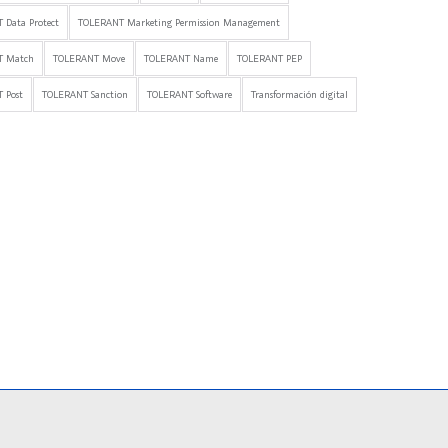
 Data Protect
TOLERANT Marketing Permission Management
T Match
TOLERANT Move
TOLERANT Name
TOLERANT PEP
 Post
TOLERANT Sanction
TOLERANT Software
Transformación digital