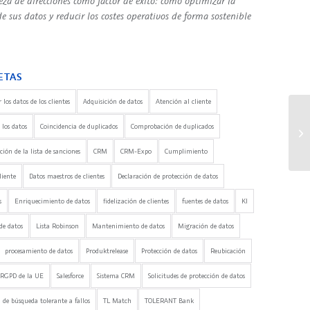
eza de direcciones como factor de éxito: cómo optimizar la
e sus datos y reducir los costes operativos de forma sostenible
ETAS
 los datos de los clientes
Adquisición de datos
Atención al cliente
 los datos
Coincidencia de duplicados
Comprobación de duplicados
No
ón de la lista de sanciones
CRM
CRM-Expo
Cumplimiento
liente
Datos maestros de clientes
Declaración de protección de datos
s
Enriquecimiento de datos
fidelización de clientes
fuentes de datos
KI
de datos
Lista Robinson
Mantenimiento de datos
Migración de datos
procesamiento de datos
Produktrelease
Protección de datos
Reubicación
RGPD de la UE
Salesforce
Sistema CRM
Solicitudes de protección de datos
 de búsqueda tolerante a fallos
TL Match
TOLERANT Bank