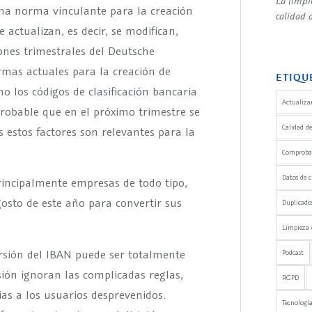
La limpi
una norma vinculante para la creación
calidad d
actualizan, es decir, se modifican,
ones trimestrales del Deutsche
mas actuales para la creación de
ETIQU
 los códigos de clasificación bancaria
Actualizar
robable que en el próximo trimestre se
Calidad de
estos factores son relevantes para la
Comprobaci
Datos de c
principalmente empresas de todo tipo,
osto de este año para convertir sus
Duplicado
Limpieza 
ersión del IBAN puede ser totalmente
Podcast
ón ignoran las complicadas reglas,
RGPD
s a los usuarios desprevenidos.
Tecnología