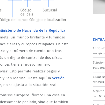
 Ministerio de Hacienda de la República
omete: un mundo brillante y luminoso
ENTRA
nes claras y europeos relajados. En este
Enriquec
cario y el número de cuenta uno tras
sus clien
s un dígito de control de dos cifras,
Solucion
ntonces tiene el nuevo número
para mej
viar. Esto permite realizar pagos y
Cómo evi
te y San Marino. Hasta aquí la
versión
consejos
 no se ajusta a la situación real.
Mejorar 
omisos europeos, florece una cosa en
con TOL
tá densamente poblado, sino que también