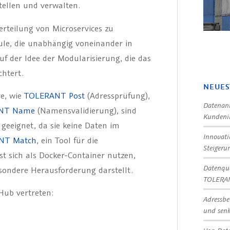
tellen und verwalten.
rteilung von Microservices zu
ule, die unabhängig voneinander in
f der Idee der Modularisierung, die das
chtert.
NEUES
e, wie
TOLERANT Post
(Adressprüfung),
Datenanr
NT Name
(Namensvalidierung), sind
Kundeni
 geeignet, da sie keine Daten im
Innovat
NT Match
, ein Tool für die
Steigeru
t sich als Docker-Container nutzen,
Datenqua
esondere Herausforderung darstellt.
TOLERA
Hub vertreten:
Adressbe
und senk