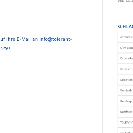
Von Date
SCHLA
Adressber
uf Ihre E-Mail an info@tolerant-
 4250.
CRM-Syst
Datenerfa
Datensch
Dublette
Kundenbi
Kundenpfl
Salesforce
TOLERANT