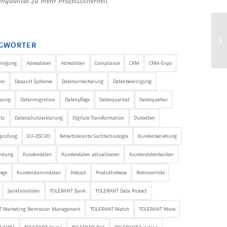
nqualität zu mehr Prozesssicherheit
GWÖRTER
einigung
Adressdaten
Adresslisten
Compliance
CRM
CRM-Expo
em
Dassault Systèmes
Datenanreicherung
Datenbereinigung
ssung
Datenmigration
Datenpflege
Datenqualität
Datenquellen
utz
Datenschutzerklärung
Digitale Transformation
Dubletten
nprüfung
EU-DSGVO
fehlertolerante Suchtechnologie
Kundenbeziehung
ndung
Kundendaten
Kundendaten aktualisieren
Kundendatenbanken
ege
Kundenstammdaten
Podcast
Produktrelease
Robinsonliste
Sanktionslisten
TOLERANT Bank
TOLERANT Data Protect
 Marketing Permission Management
TOLERANT Match
TOLERANT Move