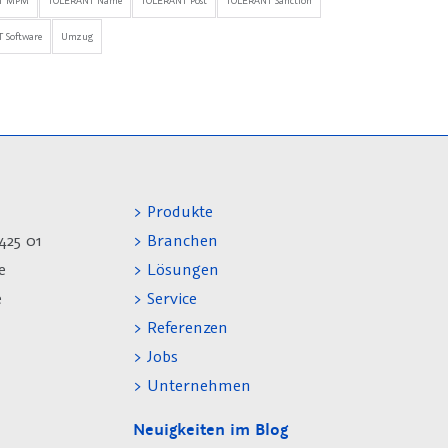
T MPM
TOLERANT Name
TOLERANT Post
TOLERANT Sanction
 Software
Umzug
> Produkte
425 01
> Branchen
e
> Lösungen
e
> Service
> Referenzen
> Jobs
> Unternehmen
Neuigkeiten im Blog