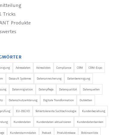
mitteilung
 Tricks
ANT Produkte
swertes
GWÖRTER
einigung
Adressdaten
Adresslisten
Compliance
CRM
CRM-Expo
em
Dassault Systèmes
Datenanreicherung
Datenbereinigung
ssung
Datenmigration
Datenpflege
Datenqualität
Datenquellen
utz
Datenschutzerklärung
Digitale Transformation
Dubletten
nprüfung
EU-DSGVO
fehlertolerante Suchtechnologie
Kundenbeziehung
ndung
Kundendaten
Kundendaten aktualisieren
Kundendatenbanken
ege
Kundenstammdaten
Podcast
Produktrelease
Robinsonliste