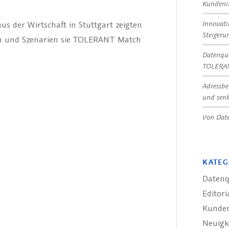
Kundeni
Innovat
 der Wirtschaft in Stuttgart zeigten
Steigeru
en und Szenarien sie TOLERANT Match
Datenqua
TOLERA
Adressbe
und senk
Von Date
KATEG
Datenq
Editori
Kunde
Neuigk