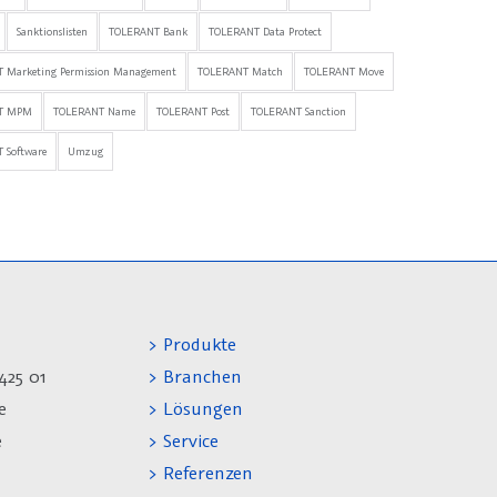
Sanktionslisten
TOLERANT Bank
TOLERANT Data Protect
 Marketing Permission Management
TOLERANT Match
TOLERANT Move
T MPM
TOLERANT Name
TOLERANT Post
TOLERANT Sanction
 Software
Umzug
> Produkte
425 01
> Branchen
e
> Lösungen
e
> Service
> Referenzen