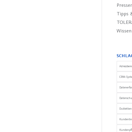
Presse
Tipps &
TOLER
Wissen
SCHLA
Adressber
CRM-Syst
Datenerfa
Datensch
Dublette
Kundenbi
Kundenpfl