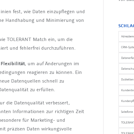
linien fest, wie Daten einzupflegen und
itliche Handhabung und Minimierung von
SCHLA
Adressber
 wie TOLERANT Match ein, um die
iert und fehlerfrei durchzuführen.
CRM-Syst
Datenerfa
e
Flexibilität
, um auf Änderungen im
Datensch
edingungen reagieren zu können. Ein
Dublette
 neue Datenquellen schnell zu
atenqualität zu erfüllen.
Kundenbi
Kundenpfl
ur die Datenqualität verbessert,
vanten Informationen zur richtigen Zeit
Salesforce
sbesondere für Marketing- und
TOLERANT
mit präzisen Daten wirkungsvolle
TOLERAN