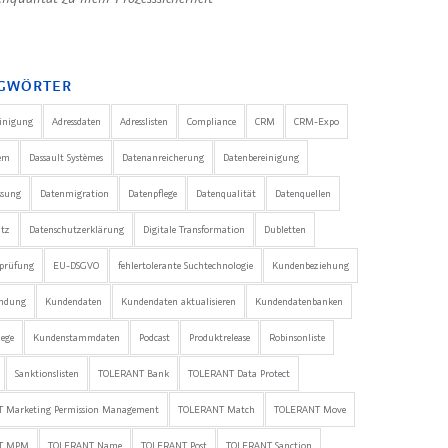
GWÖRTER
einigung
Adressdaten
Adresslisten
Compliance
CRM
CRM-Expo
em
Dassault Systèmes
Datenanreicherung
Datenbereinigung
ssung
Datenmigration
Datenpflege
Datenqualität
Datenquellen
utz
Datenschutzerklärung
Digitale Transformation
Dubletten
nprüfung
EU-DSGVO
fehlertolerante Suchtechnologie
Kundenbeziehung
ndung
Kundendaten
Kundendaten aktualisieren
Kundendatenbanken
ege
Kundenstammdaten
Podcast
Produktrelease
Robinsonliste
Sanktionslisten
TOLERANT Bank
TOLERANT Data Protect
 Marketing Permission Management
TOLERANT Match
TOLERANT Move
T MPM
TOLERANT Name
TOLERANT Post
TOLERANT Sanction