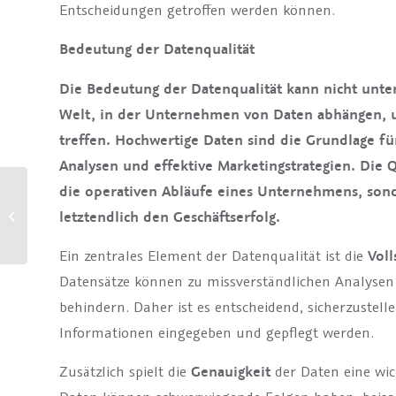
Entscheidungen getroffen werden können.
Bedeutung der Datenqualität
Die Bedeutung der Datenqualität kann nicht unte
Welt, in der Unternehmen von Daten abhängen, u
treffen. Hochwertige Daten sind die Grundlage fü
Analysen und effektive Marketingstrategien. Die Q
die operativen Abläufe eines Unternehmens, son
Herausforderungen und
Lösungen in der
letztendlich den Geschäftserfolg.
Datenklassifizierung:
Datenschutz,
Ein zentrales Element der Datenqualität ist die
Voll
Datenqualität...
Datensätze können zu missverständlichen Analysen
behindern. Daher ist es entscheidend, sicherzustelle
Informationen eingegeben und gepflegt werden.
Zusätzlich spielt die
Genauigkeit
der Daten eine wich