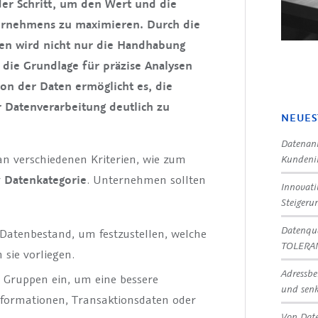
nder Schritt, um den Wert und die
ternehmens zu maximieren. Durch die
sen wird nicht nur die Handhabung
die Grundlage für präzise Analysen
ion der Daten ermöglicht es, die
r Datenverarbeitung deutlich zu
NEUES
Datenanr
h an verschiedenen Kriterien, wie zum
Kundeni
r
Datenkategorie
. Unternehmen sollten
Innovat
Steigeru
Datenqua
Datenbestand, um festzustellen, welche
TOLERA
sie vorliegen.
Adressbe
e Gruppen ein, um eine bessere
und senk
nformationen, Transaktionsdaten oder
Von Date