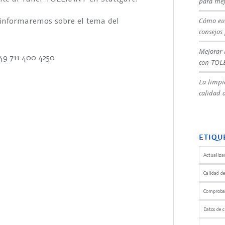
para mej
 informaremos sobre el tema del
Cómo evi
consejos
Mejorar 
49 711 400 4250
con TOL
La limpi
calidad d
ETIQU
Actualizar
Calidad de
Comprobaci
Datos de c