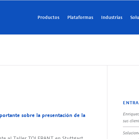
Productos
Plataformas
Industrias
Sol
ENTRA
Enriquec
ortante sobre la presentación de la
sus clien
Solucion
ente al Taller TOLERANT en Stuttgart.