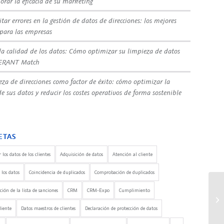
orar la eficacia de su marketing
tar errores en la gestión de datos de direcciones: los mejores
 para las empresas
la calidad de los datos: Cómo optimizar su limpieza de datos
ERANT Match
eza de direcciones como factor de éxito: cómo optimizar la
e sus datos y reducir los costes operativos de forma sostenible
ETAS
 los datos de los clientes
Adquisición de datos
Atención al cliente
 los datos
Coincidencia de duplicados
Comprobación de duplicados
ón de la lista de sanciones
CRM
CRM-Expo
Cumplimiento
liente
Datos maestros de clientes
Declaración de protección de datos