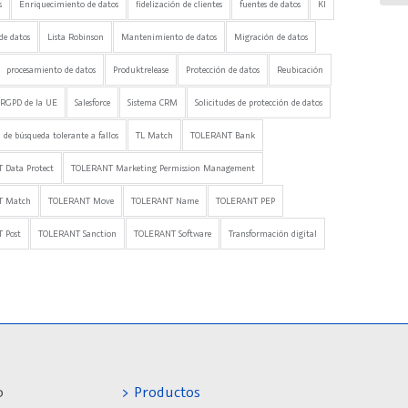
s
Enriquecimiento de datos
fidelización de clientes
fuentes de datos
KI
de datos
Lista Robinson
Mantenimiento de datos
Migración de datos
procesamiento de datos
Produktrelease
Protección de datos
Reubicación
RGPD de la UE
Salesforce
Sistema CRM
Solicitudes de protección de datos
 de búsqueda tolerante a fallos
TL Match
TOLERANT Bank
 Data Protect
TOLERANT Marketing Permission Management
T Match
TOLERANT Move
TOLERANT Name
TOLERANT PEP
 Post
TOLERANT Sanction
TOLERANT Software
Transformación digital
0
> Productos