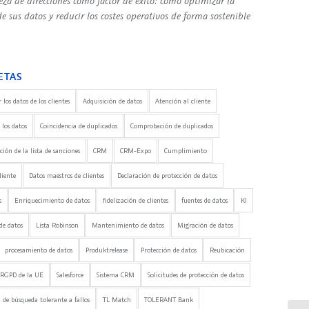
eza de direcciones como factor de éxito: cómo optimizar la
e sus datos y reducir los costes operativos de forma sostenible
ETAS
 los datos de los clientes
Adquisición de datos
Atención al cliente
 los datos
Coincidencia de duplicados
Comprobación de duplicados
ón de la lista de sanciones
CRM
CRM-Expo
Cumplimiento
liente
Datos maestros de clientes
Declaración de protección de datos
s
Enriquecimiento de datos
fidelización de clientes
fuentes de datos
KI
de datos
Lista Robinson
Mantenimiento de datos
Migración de datos
procesamiento de datos
Produktrelease
Protección de datos
Reubicación
RGPD de la UE
Salesforce
Sistema CRM
Solicitudes de protección de datos
 de búsqueda tolerante a fallos
TL Match
TOLERANT Bank