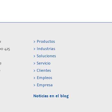
0
> Productos
00 425
> Industrias
> Soluciones
e
> Servicio
e
> Clientes
> Empleos
> Empresa
Noticias en el blog