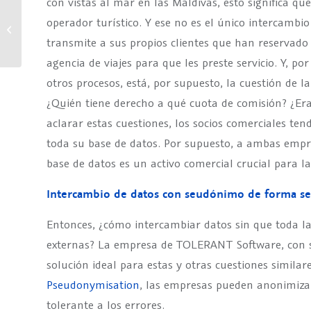
con vistas al mar en las Maldivas, esto significa qu
operador turístico. Y ese no es el único intercambio
TOLERANT en un
contenedor Docker
transmite a sus propios clientes que han reservado 
agencia de viajes para que les preste servicio. Y, p
otros procesos, está, por supuesto, la cuestión de l
¿Quién tiene derecho a qué cuota de comisión? ¿Er
aclarar estas cuestiones, los socios comerciales t
toda su base de datos. Por supuesto, a ambas empre
base de datos es un activo comercial crucial para l
Intercambio de datos con seudónimo de forma s
Entonces, ¿cómo intercambiar datos sin que toda la
externas? La empresa de TOLERANT Software, con s
solución ideal para estas y otras cuestiones simila
Pseudonymisation
, las empresas pueden anonimizar
tolerante a los errores.