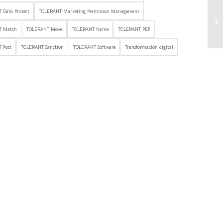
 Data Protect
TOLERANT Marketing Permission Management
T Match
TOLERANT Move
TOLERANT Name
TOLERANT PEP
 Post
TOLERANT Sanction
TOLERANT Software
Transformación digital