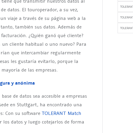
e tiene que transmitir nuestros datos al
TOLERANT
 de datos. El touroperador, a su vez,
un viaje a través de su página web a la
TOLERAN
or tanto, también sus datos. Además de
TOLERANT
a facturación. ¿Quién ganó qué cliente?
a un cliente habitual o uno nuevo? Para
endrían que intercambiar regularmente
sas les gustaría evitarlo, porque la
a mayoría de las empresas.
egura y anónima
 base de datos sea accesible a empresas
ede en Stuttgart, ha encontrado una
res: Con su software
TOLERANT Match
 los datos y luego cotejarlos de forma