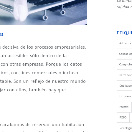
La limpi
calidad d
ETIQU
es
Actualizar
decisiva de los procesos empresariales.
Calidad de
an accesibles sólo dentro de la
con otras empresas. Porque los datos
Comprobaci
cos, con fines comerciales o incluso
Datos de c
utable. Son un reflejo de nuestro mundo
Duplicado
jar con ellos, también hay que
Limpieza 
Podcast
d
RGPD
do acabamos de reservar una habitación
Tecnología