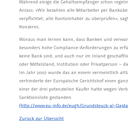
Während einige die Gehaltsempfänger schon regelm
Anlass:
»
Wir bezahlen alle Mitarbeiter per Banküb
verpflichtet, alle Kontoinhaber zu überprüfen
«
, sa
Konzerns.
Woraus man lernen kann, dass Banken und verwand
besonders hohe Compliance-Anforderungen zu erfülle
keine Bank sind, und auch nur im Inland geschäftli
oder Mittelstand, Institution oder Privatperson – di
Im Jahr 2007 wurde das an einem vermeintlich alltä
verhinderte der Europäische Gerichtshof einen gan
einer der drei potenziellen Käufer hatte wegen Ver
Sanktionsliste gestanden.
(http://www.eu-info.de/eugh/Grundsteuck-al-Qaida
Zurück zur Übersicht