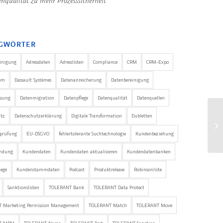
nqualität zu mehr Prozesssicherheit
GWÖRTER
einigung
Adressdaten
Adresslisten
Compliance
CRM
CRM-Expo
em
Dassault Systèmes
Datenanreicherung
Datenbereinigung
ssung
Datenmigration
Datenpflege
Datenqualität
Datenquellen
utz
Datenschutzerklärung
Digitale Transformation
Dubletten
nprüfung
EU-DSGVO
fehlertolerante Suchtechnologie
Kundenbeziehung
ndung
Kundendaten
Kundendaten aktualisieren
Kundendatenbanken
ege
Kundenstammdaten
Podcast
Produktrelease
Robinsonliste
Sanktionslisten
TOLERANT Bank
TOLERANT Data Protect
 Marketing Permission Management
TOLERANT Match
TOLERANT Move