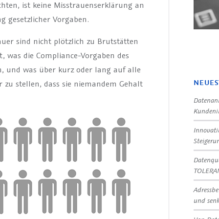
chten, ist keine Misstrauenserklärung an
g gesetzlicher Vorgaben.
er sind nicht plötzlich zu Brutstätten
ert, was die Compliance-Vorgaben des
, und was über kurz oder lang auf alle
NEUES
zu stellen, dass sie niemandem Gehalt
Datenanr
Kundeni
Innovat
Steigeru
Datenqua
TOLERA
Adressbe
und senk