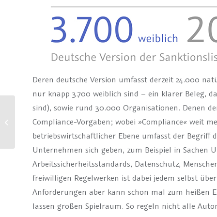
Deren deutsche Version umfasst derzeit 24.000 nat
nur knapp 3.700 weiblich sind – ein klarer Beleg, 
sind), sowie rund 30.000 Organisationen. Denen de
Compliance-Vorgaben; wobei
»
Compliance
«
weit meh
Neues zu unseren Produkten (2.0)
betriebswirtschaftlicher Ebene umfasst der Begriff 
Unternehmen sich geben, zum Beispiel in Sachen 
Arbeitssicherheitsstandards, Datenschutz, Mensche
freiwilligen Regelwerken ist dabei jedem selbst übe
Anforderungen aber kann schon mal zum heißen Eis
lassen großen Spielraum. So regeln nicht alle Auto