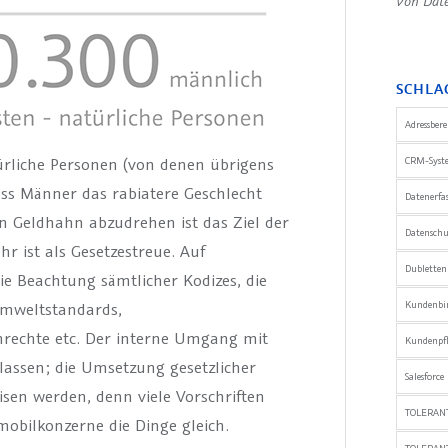
Von Date
SCHLA
Adressber
ürliche Personen (von denen übrigens
CRM-Syst
dass Männer das rabiatere Geschlecht
Datenerfa
n Geldhahn abzudrehen ist das Ziel der
Datensch
r ist als Gesetzestreue. Auf
Dublette
die Beachtung sämtlicher Kodizes, die
Umweltstandards,
Kundenbi
nrechte etc. Der interne Umgang mit
Kundenpfl
rlassen; die Umsetzung gesetzlicher
Salesforce
en werden, denn viele Vorschriften
TOLERANT
mobilkonzerne die Dinge gleich.