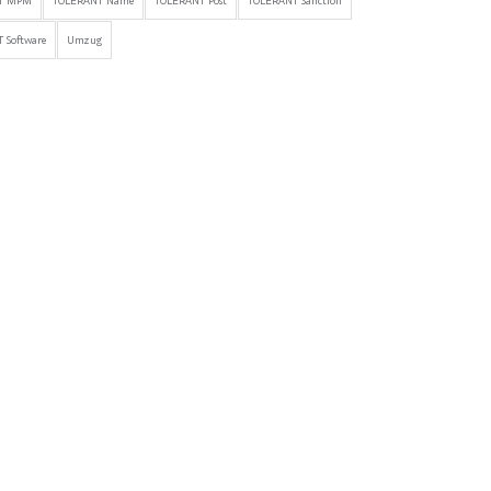
T MPM
TOLERANT Name
TOLERANT Post
TOLERANT Sanction
 Software
Umzug