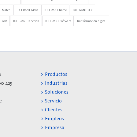
T Match
TOLERANT Move
TOLERANT Name
TOLERANT PEP
 Post
TOLERANT Sanction
TOLERANT Software
Transformación digital
0
> Productos
00 425
> Industrias
> Soluciones
e
> Servicio
e
> Clientes
> Empleos
> Empresa