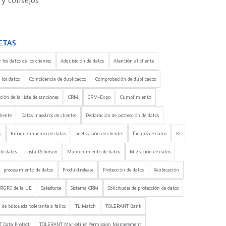
 y consejos
ETAS
 los datos de los clientes
Adquisición de datos
Atención al cliente
 los datos
Coincidencia de duplicados
Comprobación de duplicados
ón de la lista de sanciones
CRM
CRM-Expo
Cumplimiento
liente
Datos maestros de clientes
Declaración de protección de datos
s
Enriquecimiento de datos
fidelización de clientes
fuentes de datos
KI
de datos
Lista Robinson
Mantenimiento de datos
Migración de datos
procesamiento de datos
Produktrelease
Protección de datos
Reubicación
RGPD de la UE
Salesforce
Sistema CRM
Solicitudes de protección de datos
 de búsqueda tolerante a fallos
TL Match
TOLERANT Bank
 Data Protect
TOLERANT Marketing Permission Management