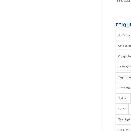
Trucos
ETIQU
Actualizar
Calidad de
Comprobaci
Datos de c
Duplicado
Limpieza 
Podcast
RGPD
Tecnología
TOLERANT