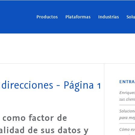
Productos
Plataformas
Industrias
Sol
direcciones - Página 1
ENTRA
Enriquec
sus clien
Solucion
s como factor de
para mej
alidad de sus datos y
Cómo evi