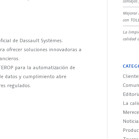
consejos
Mejorar 
con TOL
La limpi
calidad d
ficial de Dassault Systèmes.
ra ofrecer soluciones innovadoras a
ancieros.
CATEG
TEROP para la automatización de
Cliente
de datos y cumplimiento abre
Comuni
res regulados.
Editori
La cali
Merece
Noticia
Produ