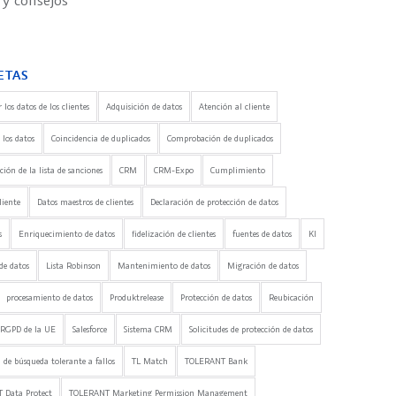
 y consejos
ETAS
 los datos de los clientes
Adquisición de datos
Atención al cliente
 los datos
Coincidencia de duplicados
Comprobación de duplicados
ón de la lista de sanciones
CRM
CRM-Expo
Cumplimiento
liente
Datos maestros de clientes
Declaración de protección de datos
s
Enriquecimiento de datos
fidelización de clientes
fuentes de datos
KI
de datos
Lista Robinson
Mantenimiento de datos
Migración de datos
procesamiento de datos
Produktrelease
Protección de datos
Reubicación
RGPD de la UE
Salesforce
Sistema CRM
Solicitudes de protección de datos
 de búsqueda tolerante a fallos
TL Match
TOLERANT Bank
 Data Protect
TOLERANT Marketing Permission Management