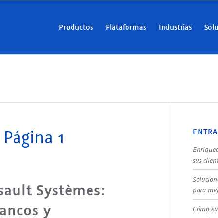
Productos
Plataformas
Industrias
Sol
 Página 1
ENTRA
Enriquec
sus clien
Solucion
ault Systèmes:
para mej
ancos y
Cómo evi