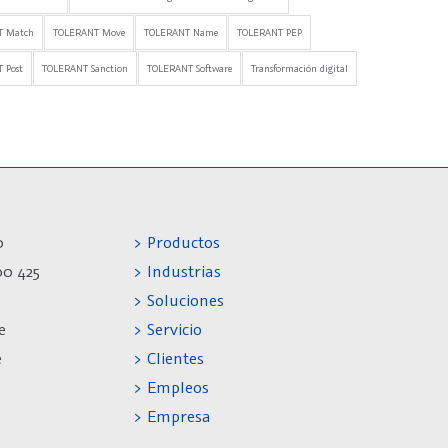
T Match
TOLERANT Move
TOLERANT Name
TOLERANT PEP
 Post
TOLERANT Sanction
TOLERANT Software
Transformación digital
0
> Productos
00 425
> Industrias
> Soluciones
e
> Servicio
e
> Clientes
> Empleos
> Empresa