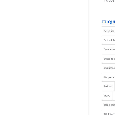
Trucos
ETIQU
Actualizar
Calidad de
Comprobaci
Datos de c
Duplicado
Limpieza 
Podcast
RGPD
Tecnología
TOLERANT