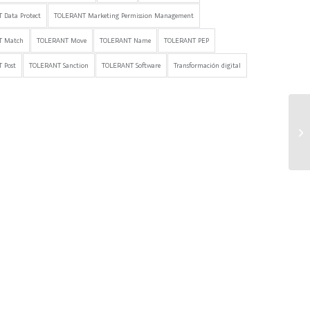
 Data Protect
TOLERANT Marketing Permission Management
T Match
TOLERANT Move
TOLERANT Name
TOLERANT PEP
 Post
TOLERANT Sanction
TOLERANT Software
Transformación digital