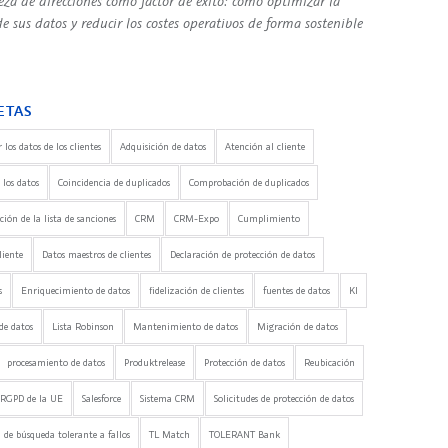
eza de direcciones como factor de éxito: cómo optimizar la
e sus datos y reducir los costes operativos de forma sostenible
ETAS
 los datos de los clientes
Adquisición de datos
Atención al cliente
 los datos
Coincidencia de duplicados
Comprobación de duplicados
ón de la lista de sanciones
CRM
CRM-Expo
Cumplimiento
liente
Datos maestros de clientes
Declaración de protección de datos
s
Enriquecimiento de datos
fidelización de clientes
fuentes de datos
KI
de datos
Lista Robinson
Mantenimiento de datos
Migración de datos
procesamiento de datos
Produktrelease
Protección de datos
Reubicación
RGPD de la UE
Salesforce
Sistema CRM
Solicitudes de protección de datos
 de búsqueda tolerante a fallos
TL Match
TOLERANT Bank