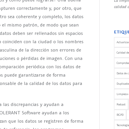
La limpi
calidad d
capturen correctamente y, por otro, que
tro sea coherente y completo, los datos
o el mismo patrón, de modo que sean
ETIQU
datos deben ser rellenados sin espacios
o coinciden con la ciudad o los nombres
Actualizar
sculina de la dirección son errores de
Calidad de
luciones o pérdidas de imagen. Con una
Comprobaci
omparación periódica con los datos de
Datos de c
atos puede garantizarse de forma
nsable de la calidad de los datos para
Duplicado
Limpieza 
 las discrepancias y ayudan a
Podcast
e TOLERANT Software ayudan a los
RGPD
zan que los datos se registren de forma
Tecnología