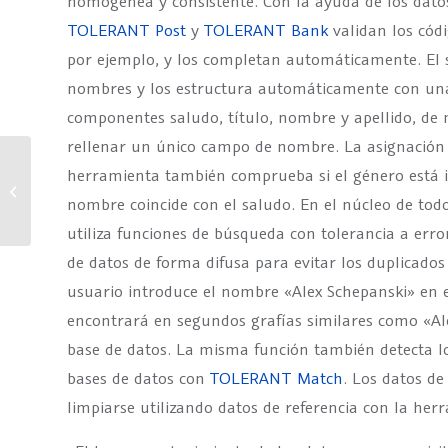
homogénea y consistente. Con la ayuda de los dato
TOLERANT Post
y
TOLERANT Bank
validan los códi
por ejemplo, y los completan automáticamente. El
nombres y los estructura automáticamente con una
componentes saludo, título, nombre y apellido, de 
rellenar un único campo de nombre. La asignación
herramienta también comprueba si el género está i
Datos limpios para su
nombre coincide con el saludo. En el núcleo de to
análisis
utiliza funciones de búsqueda con tolerancia a erro
de datos de forma difusa para evitar los duplicados 
usuario introduce el nombre «Alex Schepanski» en
encontrará en segundos grafías similares como «Ale
base de datos. La misma función también detecta lo
bases de datos con
TOLERANT Match
. Los datos d
limpiarse utilizando datos de referencia con la he