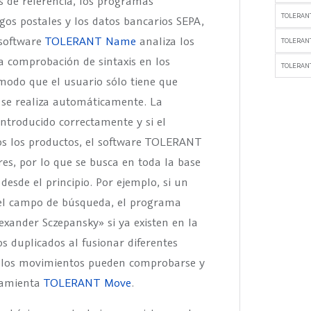
s de referencia, los programas
TOLERANT
gos postales y los datos bancarios SEPA,
 software
TOLERANT Name
analiza los
TOLERAN
 comprobación de sintaxis en los
TOLERANT
modo que el usuario sólo tiene que
 se realiza automáticamente. La
ntroducido correctamente y si el
dos los productos, el software TOLERANT
res, por lo que se busca en toda la base
desde el principio. Por ejemplo, si un
 el campo de búsqueda, el programa
xander Sczepansky» si ya existen en la
s duplicados al fusionar diferentes
e los movimientos pueden comprobarse y
rramienta
TOLERANT Move
.