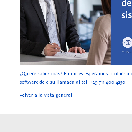
¿Quiere saber más? Entonces esperamos recibir su c
software.de o su llamada al tel. +49 711 400 4250.
volver a la vista general