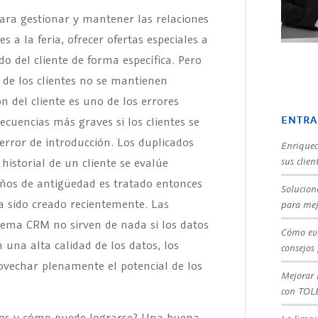
ra gestionar y mantener las relaciones
es a la feria, ofrecer ofertas especiales a
o del cliente de forma específica. Pero
 de los clientes no se mantienen
 del cliente es uno de los errores
ENTRA
ecuencias más graves si los clientes se
rror de introducción. Los duplicados
Enriquec
sus clien
historial de un cliente se evalúe
ños de antigüedad es tratado entonces
Solucion
 sido creado recientemente. Las
para mej
tema CRM no sirven de nada si los datos
Cómo evi
una alta calidad de los datos, los
consejos
vechar plenamente el potencial de los
Mejorar 
con TOL
atos y cómo puede lograrse? Una buena