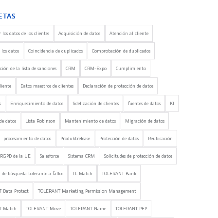
ETAS
 los datos de los clientes
Adquisición de datos
Atención al cliente
 los datos
Coincidencia de duplicados
Comprobación de duplicados
ón de la lista de sanciones
CRM
CRM-Expo
Cumplimiento
liente
Datos maestros de clientes
Declaración de protección de datos
s
Enriquecimiento de datos
fidelización de clientes
fuentes de datos
KI
de datos
Lista Robinson
Mantenimiento de datos
Migración de datos
procesamiento de datos
Produktrelease
Protección de datos
Reubicación
RGPD de la UE
Salesforce
Sistema CRM
Solicitudes de protección de datos
 de búsqueda tolerante a fallos
TL Match
TOLERANT Bank
 Data Protect
TOLERANT Marketing Permission Management
T Match
TOLERANT Move
TOLERANT Name
TOLERANT PEP