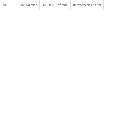
 Post
TOLERANT Sanction
TOLERANT Software
Transformación digital