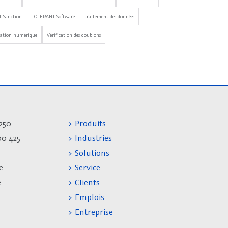
 Sanction
TOLERANT Software
traitement des données
mation numérique
Vérification des doublons
250
> Produits
00 425
> Industries
> Solutions
e
> Service
e
> Clients
> Emplois
> Entreprise