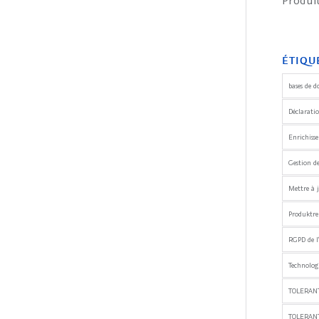
Produ
ÉTIQU
bases de d
Déclaratio
Enrichiss
Gestion d
Mettre à j
Produktre
RGPD de l
Technologi
TOLERANT
TOLERAN