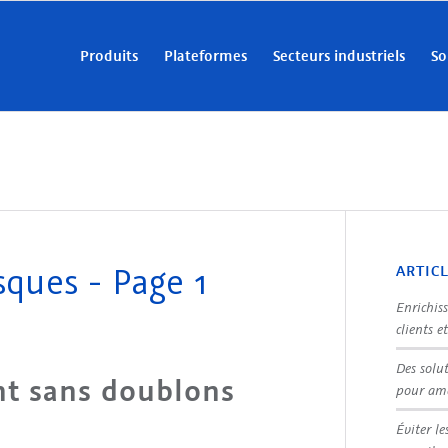
Produits
Plateformes
Secteurs industriels
So
sques - Page 1
ARTIC
Enrichis
clients e
Des solu
nt sans doublons
pour amé
Éviter le