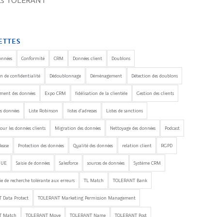
its TOLERANT
ETTES
onnées
Conformité
CRM
Données client
Doublons
n de confidentialité
Dédoublonnage
Déménagement
Détection des doublons
ement des données
Expo CRM
fidélisation de la clientèle
Gestion des clients
es données
Liste Robinson
listes d'adresses
Listes de sanctions
our les données clients
Migration des données
Nettoyage des données
Podcast
lease
Protection des données
Qualité des données
relation client
RGPD
'UE
Saisie de données
Salesforce
sources de données
Système CRM
e de recherche tolérante aux erreurs
TL Match
TOLERANT Bank
 Data Protect
TOLERANT Marketing Permission Management
T Match
TOLERANT Move
TOLERANT Name
TOLERANT Post