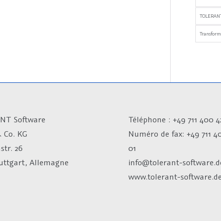
TOLERANT
Transfor
NT Software
Téléphone : +49 711 400 4
 Co. KG
Numéro de fax:
+49 711 4
str. 26
01
tuttgart, Allemagne
info@tolerant-software.d
www.tolerant-software.d