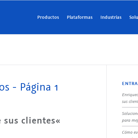
Productos
Plataformas
Industrias
Sol
os - Página 1
ENTRA
Enriquec
sus clien
Solucion
 sus clientes«
para mej
Cómo evi