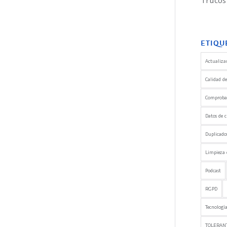
Trucos
ETIQU
Actualizar
Calidad de
Comprobaci
Datos de c
Duplicado
Limpieza 
Podcast
RGPD
Tecnología
TOLERANT