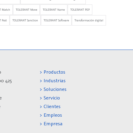
T Match
TOLERANT Move
TOLERANT Name
TOLERANT PEP
 Post
TOLERANT Sanction
TOLERANT Software
Transformación digital
0
> Productos
00 425
> Industrias
> Soluciones
e
> Servicio
e
> Clientes
> Empleos
> Empresa