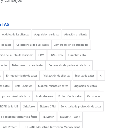
 y consejos
ETAS
 los datos de los clientes
Adquisición de datos
Atención al cliente
 los datos
Coincidencia de duplicados
Comprobación de duplicados
ón de la lista de sanciones
CRM
CRM-Expo
Cumplimiento
liente
Datos maestros de clientes
Declaración de protección de datos
s
Enriquecimiento de datos
fidelización de clientes
fuentes de datos
KI
de datos
Lista Robinson
Mantenimiento de datos
Migración de datos
procesamiento de datos
Produktrelease
Protección de datos
Reubicación
RGPD de la UE
Salesforce
Sistema CRM
Solicitudes de protección de datos
 de búsqueda tolerante a fallos
TL Match
TOLERANT Bank
 Data Protect
TOLERANT Marketing Permission Management